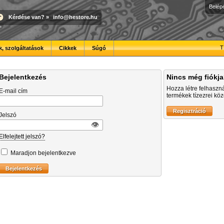
Belép
Kérdése van?
»
info@hestore.hu
T
, szolgáltatások
Cikkek
Súgó
Bejelentkezés
Nincs még fiókj
Hozza létre felhaszn
E-mail cím
termékek tízezrei közö
Jelszó
👁︎
Elfelejtett jelszó?
Maradjon bejelentkezve