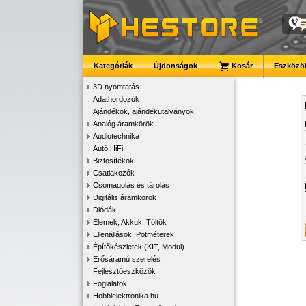
Kategóriák
Újdonságok
Kosár
Eszközök
3D nyomtatás
Adathordozók
Ajándékok, ajándékutalványok
Analóg áramkörök
Audiotechnika
Autó HiFi
Biztosítékok
Csatlakozók
Csomagolás és tárolás
Digitális áramkörök
Diódák
Elemek, Akkuk, Töltők
Ellenállások, Potméterek
Építőkészletek (KIT, Modul)
Erősáramú szerelés
Fejlesztőeszközök
Foglalatok
Hobbielektronika.hu