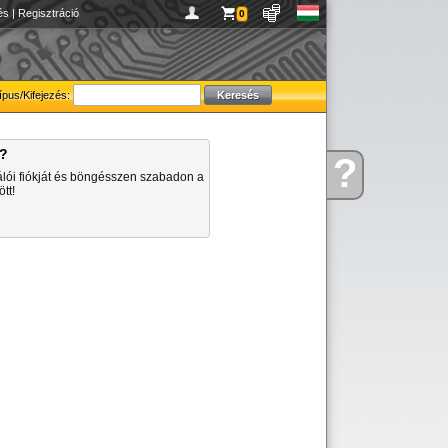
és
|
Regisztráció
0
ípus/Kifejezés:
a?
?
Kérdése
álói fiókját és böngésszen szabadon a
van
tt!