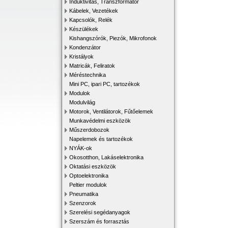
Induktivitás, Transzformátor
Kábelek, Vezetékek
Kapcsolók, Relék
Készülékek
Kishangszórók, Piezók, Mikrofonok
Kondenzátor
Kristályok
Matricák, Feliratok
Méréstechnika
Mini PC, ipari PC, tartozékok
Modulok
Modulvilág
Motorok, Ventilátorok, Fűtőelemek
Munkavédelmi eszközök
Műszerdobozok
Napelemek és tartozékok
NYÁK-ok
Okosotthon, Lakáselektronika
Oktatási eszközök
Optoelektronika
Peltier modulok
Pneumatika
Szenzorok
Szerelési segédanyagok
Szerszám és forrasztás