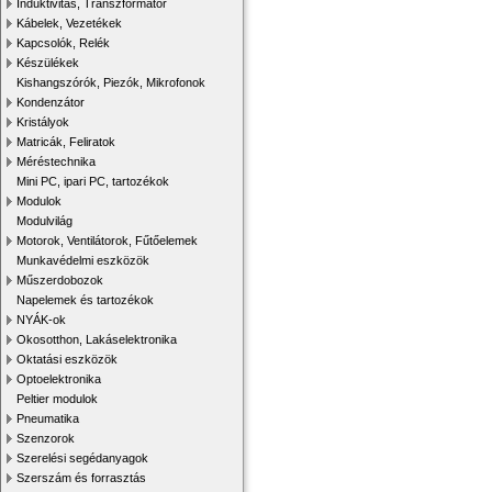
Induktivitás, Transzformátor
Kábelek, Vezetékek
Kapcsolók, Relék
Készülékek
Kishangszórók, Piezók, Mikrofonok
Kondenzátor
Kristályok
Matricák, Feliratok
Méréstechnika
Mini PC, ipari PC, tartozékok
Modulok
Modulvilág
Motorok, Ventilátorok, Fűtőelemek
Munkavédelmi eszközök
Műszerdobozok
Napelemek és tartozékok
NYÁK-ok
Okosotthon, Lakáselektronika
Oktatási eszközök
Optoelektronika
Peltier modulok
Pneumatika
Szenzorok
Szerelési segédanyagok
Szerszám és forrasztás