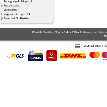
Tápegységek, Adapterek
Tranzisztorok
Varisztorok
Vegyszerek, ragasztók
Zavarszűrők, Ferritek
Főoldal
•
Szállítás
•
Súgó
•
GyIK
•
RMA
•
Általános szerződési fe
HESTO
A csomagküldés a ma