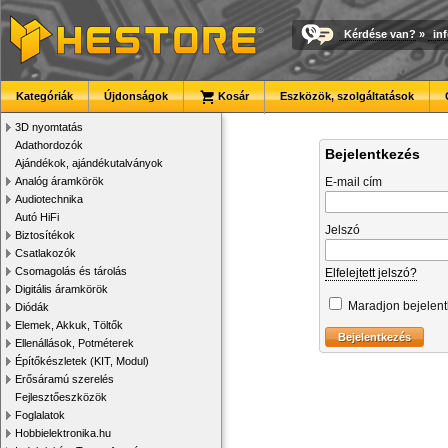
Kérdése van?
»
in
Kategóriák
Újdonságok
Kosár
Eszközök, szolgáltatások
3D nyomtatás
Adathordozók
Bejelentkezés
Ajándékok, ajándékutalványok
Analóg áramkörök
E-mail cím
Audiotechnika
Autó HiFi
Jelszó
Biztosítékok
Csatlakozók
Csomagolás és tárolás
Elfelejtett jelszó?
Digitális áramkörök
Maradjon bejelen
Diódák
Elemek, Akkuk, Töltők
Ellenállások, Potméterek
Építőkészletek (KIT, Modul)
Erősáramú szerelés
Fejlesztőeszközök
Foglalatok
Hobbielektronika.hu