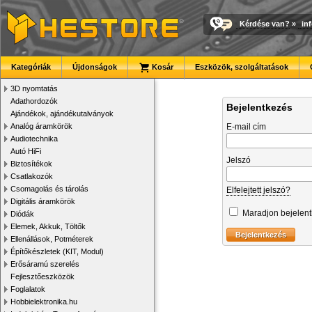
Kérdése van?
»
in
Kategóriák
Újdonságok
Kosár
Eszközök, szolgáltatások
3D nyomtatás
Adathordozók
Bejelentkezés
Ajándékok, ajándékutalványok
Analóg áramkörök
E-mail cím
Audiotechnika
Autó HiFi
Jelszó
Biztosítékok
Csatlakozók
Csomagolás és tárolás
Elfelejtett jelszó?
Digitális áramkörök
Maradjon bejelen
Diódák
Elemek, Akkuk, Töltők
Ellenállások, Potméterek
Építőkészletek (KIT, Modul)
Erősáramú szerelés
Fejlesztőeszközök
Foglalatok
Hobbielektronika.hu