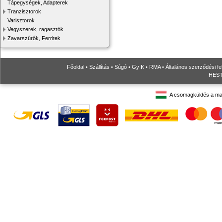
Tápegységek, Adapterek
Tranzisztorok
Varisztorok
Vegyszerek, ragasztók
Zavarszűrők, Ferritek
Főoldal
•
Szállítás
•
Súgó
•
GyIK
•
RMA
•
Általános szerződési fe
HESTO
A csomagküldés a ma