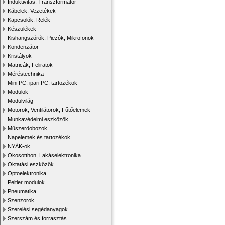
Induktivitás, Transzformátor
Kábelek, Vezetékek
Kapcsolók, Relék
Készülékek
Kishangszórók, Piezók, Mikrofonok
Kondenzátor
Kristályok
Matricák, Feliratok
Méréstechnika
Mini PC, ipari PC, tartozékok
Modulok
Modulvilág
Motorok, Ventilátorok, Fűtőelemek
Munkavédelmi eszközök
Műszerdobozok
Napelemek és tartozékok
NYÁK-ok
Okosotthon, Lakáselektronika
Oktatási eszközök
Optoelektronika
Peltier modulok
Pneumatika
Szenzorok
Szerelési segédanyagok
Szerszám és forrasztás