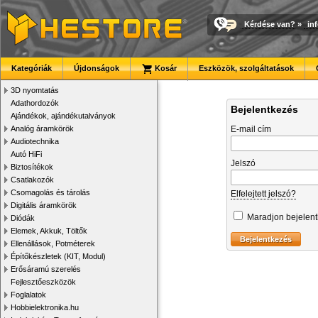
Kérdése van?
»
in
Kategóriák
Újdonságok
Kosár
Eszközök, szolgáltatások
3D nyomtatás
Adathordozók
Bejelentkezés
Ajándékok, ajándékutalványok
Analóg áramkörök
E-mail cím
Audiotechnika
Autó HiFi
Jelszó
Biztosítékok
Csatlakozók
Csomagolás és tárolás
Elfelejtett jelszó?
Digitális áramkörök
Maradjon bejelen
Diódák
Elemek, Akkuk, Töltők
Ellenállások, Potméterek
Építőkészletek (KIT, Modul)
Erősáramú szerelés
Fejlesztőeszközök
Foglalatok
Hobbielektronika.hu