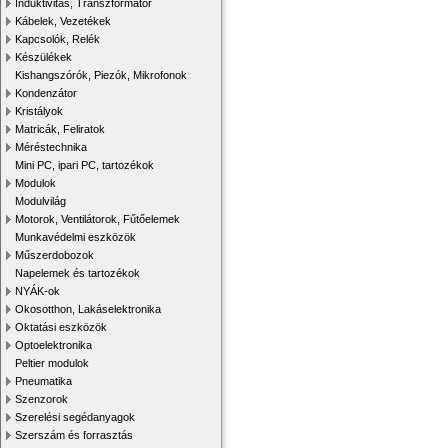
Induktivitás, Transzformátor
Kábelek, Vezetékek
Kapcsolók, Relék
Készülékek
Kishangszórók, Piezók, Mikrofonok
Kondenzátor
Kristályok
Matricák, Feliratok
Méréstechnika
Mini PC, ipari PC, tartozékok
Modulok
Modulvilág
Motorok, Ventilátorok, Fűtőelemek
Munkavédelmi eszközök
Műszerdobozok
Napelemek és tartozékok
NYÁK-ok
Okosotthon, Lakáselektronika
Oktatási eszközök
Optoelektronika
Peltier modulok
Pneumatika
Szenzorok
Szerelési segédanyagok
Szerszám és forrasztás