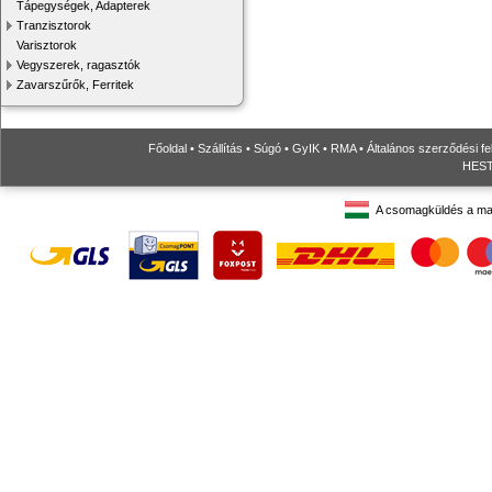
Tápegységek, Adapterek
Tranzisztorok
Varisztorok
Vegyszerek, ragasztók
Zavarszűrők, Ferritek
Főoldal
•
Szállítás
•
Súgó
•
GyIK
•
RMA
•
Általános szerződési fe
HESTO
A csomagküldés a ma