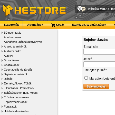
Kérdése van?
»
in
Kategóriák
Újdonságok
Kosár
Eszközök, szolgáltatások
3D nyomtatás
Adathordozók
Bejelentkezés
Ajándékok, ajándékutalványok
Analóg áramkörök
E-mail cím
Audiotechnika
Autó HiFi
Jelszó
Biztosítékok
Csatlakozók
Csomagolás és tárolás
Elfelejtett jelszó?
Digitális áramkörök
Maradjon bejelen
Diódák
Elemek, Akkuk, Töltők
Ellenállások, Potméterek
Építőkészletek (KIT, Modul)
Erősáramú szerelés
Fejlesztőeszközök
Foglalatok
Hobbielektronika.hu