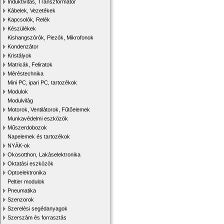
Induktivitás, Transzformátor
Kábelek, Vezetékek
Kapcsolók, Relék
Készülékek
Kishangszórók, Piezók, Mikrofonok
Kondenzátor
Kristályok
Matricák, Feliratok
Méréstechnika
Mini PC, ipari PC, tartozékok
Modulok
Modulvilág
Motorok, Ventilátorok, Fűtőelemek
Munkavédelmi eszközök
Műszerdobozok
Napelemek és tartozékok
NYÁK-ok
Okosotthon, Lakáselektronika
Oktatási eszközök
Optoelektronika
Peltier modulok
Pneumatika
Szenzorok
Szerelési segédanyagok
Szerszám és forrasztás