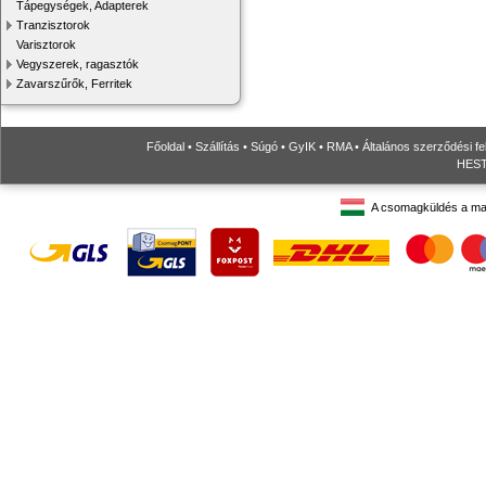
Tápegységek, Adapterek
Tranzisztorok
Varisztorok
Vegyszerek, ragasztók
Zavarszűrők, Ferritek
Főoldal
•
Szállítás
•
Súgó
•
GyIK
•
RMA
•
Általános szerződési fe
HESTO
A csomagküldés a ma