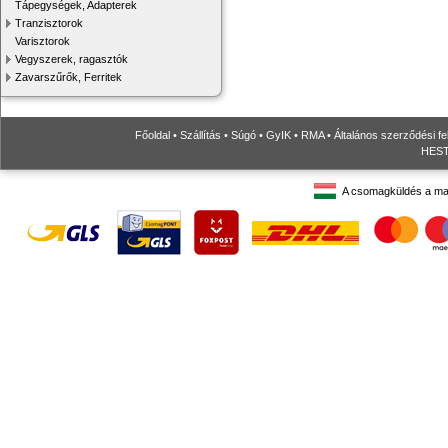
Tápegységek, Adapterek
Tranzisztorok
Varisztorok
Vegyszerek, ragasztók
Zavarszűrők, Ferritek
Főoldal
•
Szállítás
•
Súgó
•
GyIK
•
RMA
•
Általános szerződési fe
HESTO
A csomagküldés a ma