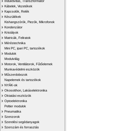
Induktivitás, Transzformátor
Kábelek, Vezetékek
Kapcsolók, Relék
Készülékek
Kishangszórók, Piezók, Mikrofonok
Kondenzátor
Kristályok
Matricák, Feliratok
Méréstechnika
Mini PC, ipari PC, tartozékok
Modulok
Modulvilág
Motorok, Ventilátorok, Fűtőelemek
Munkavédelmi eszközök
Műszerdobozok
Napelemek és tartozékok
NYÁK-ok
Okosotthon, Lakáselektronika
Oktatási eszközök
Optoelektronika
Peltier modulok
Pneumatika
Szenzorok
Szerelési segédanyagok
Szerszám és forrasztás