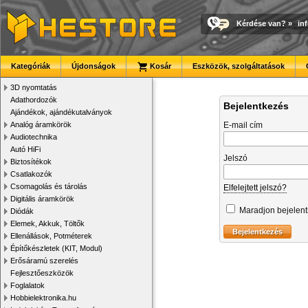
Kérdése van?
»
in
Kategóriák
Újdonságok
Kosár
Eszközök, szolgáltatások
3D nyomtatás
Adathordozók
Bejelentkezés
Ajándékok, ajándékutalványok
Analóg áramkörök
E-mail cím
Audiotechnika
Autó HiFi
Jelszó
Biztosítékok
Csatlakozók
Csomagolás és tárolás
Elfelejtett jelszó?
Digitális áramkörök
Maradjon bejelen
Diódák
Elemek, Akkuk, Töltők
Ellenállások, Potméterek
Építőkészletek (KIT, Modul)
Erősáramú szerelés
Fejlesztőeszközök
Foglalatok
Hobbielektronika.hu