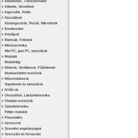
Induktivitás, Transzformátor
Kábelek, Vezetékek
Kapcsolók, Relék
Készülékek
Kishangszórók, Piezók, Mikrofonok
Kondenzátor
Kristályok
Matricák, Feliratok
Méréstechnika
Mini PC, ipari PC, tartozékok
Modulok
Modulvilág
Motorok, Ventilátorok, Fűtőelemek
Munkavédelmi eszközök
Műszerdobozok
Napelemek és tartozékok
NYÁK-ok
Okosotthon, Lakáselektronika
Oktatási eszközök
Optoelektronika
Peltier modulok
Pneumatika
Szenzorok
Szerelési segédanyagok
Szerszám és forrasztás