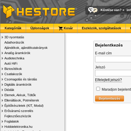
Kérdése van?
»
in
Kategóriák
Újdonságok
Kosár
Eszközök, szolgáltatások
3D nyomtatás
Adathordozók
Bejelentkezés
Ajándékok, ajándékutalványok
Analóg áramkörök
E-mail cím
Audiotechnika
Autó HiFi
Jelszó
Biztosítékok
Csatlakozók
Csomagolás és tárolás
Elfelejtett jelszó?
Digitális áramkörök
Maradjon bejelen
Diódák
Elemek, Akkuk, Töltők
Ellenállások, Potméterek
Építőkészletek (KIT, Modul)
Erősáramú szerelés
Fejlesztőeszközök
Foglalatok
Hobbielektronika.hu