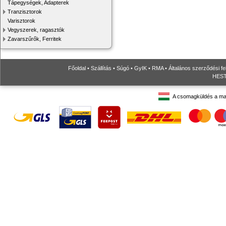
Tápegységek, Adapterek
Tranzisztorok
Varisztorok
Vegyszerek, ragasztók
Zavarszűrők, Ferritek
Főoldal
•
Szállítás
•
Súgó
•
GyIK
•
RMA
•
Általános szerződési fe
HESTO
A csomagküldés a ma