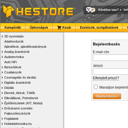
Kérdése van?
»
in
Kategóriák
Újdonságok
Kosár
Eszközök, szolgáltatások
3D nyomtatás
Adathordozók
Bejelentkezés
Ajándékok, ajándékutalványok
Analóg áramkörök
E-mail cím
Audiotechnika
Autó HiFi
Jelszó
Biztosítékok
Csatlakozók
Csomagolás és tárolás
Elfelejtett jelszó?
Digitális áramkörök
Maradjon bejelen
Diódák
Elemek, Akkuk, Töltők
Ellenállások, Potméterek
Építőkészletek (KIT, Modul)
Erősáramú szerelés
Fejlesztőeszközök
Foglalatok
Hobbielektronika.hu