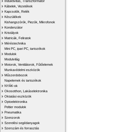
Induktivitás, Transzformátor
Kábelek, Vezetékek
Kapcsolók, Relék
Készülékek
Kishangszórók, Piezók, Mikrofonok
Kondenzátor
Kristályok
Matricák, Feliratok
Méréstechnika
Mini PC, ipari PC, tartozékok
Modulok
Modulvilág
Motorok, Ventilátorok, Fűtőelemek
Munkavédelmi eszközök
Műszerdobozok
Napelemek és tartozékok
NYÁK-ok
Okosotthon, Lakáselektronika
Oktatási eszközök
Optoelektronika
Peltier modulok
Pneumatika
Szenzorok
Szerelési segédanyagok
Szerszám és forrasztás