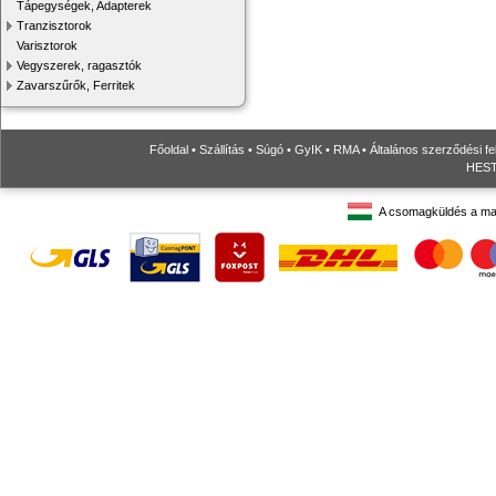
Tápegységek, Adapterek
Tranzisztorok
Varisztorok
Vegyszerek, ragasztók
Zavarszűrők, Ferritek
Főoldal
•
Szállítás
•
Súgó
•
GyIK
•
RMA
•
Általános szerződési fe
HESTO
A csomagküldés a ma