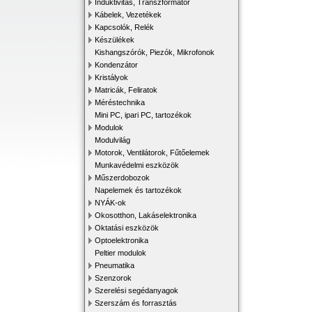
Induktivitás, Transzformátor
Kábelek, Vezetékek
Kapcsolók, Relék
Készülékek
Kishangszórók, Piezók, Mikrofonok
Kondenzátor
Kristályok
Matricák, Feliratok
Méréstechnika
Mini PC, ipari PC, tartozékok
Modulok
Modulvilág
Motorok, Ventilátorok, Fűtőelemek
Munkavédelmi eszközök
Műszerdobozok
Napelemek és tartozékok
NYÁK-ok
Okosotthon, Lakáselektronika
Oktatási eszközök
Optoelektronika
Peltier modulok
Pneumatika
Szenzorok
Szerelési segédanyagok
Szerszám és forrasztás