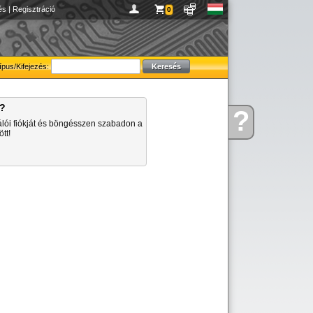
és
|
Regisztráció
0
ípus/Kifejezés:
a?
?
Kérdése
álói fiókját és böngésszen szabadon a
van
tt!