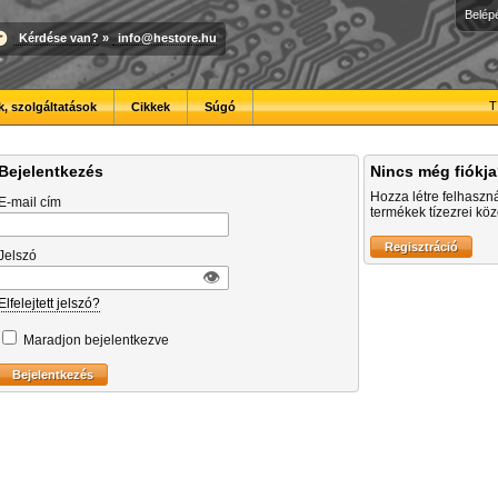
Belép
Kérdése van?
»
info@hestore.hu
T
, szolgáltatások
Cikkek
Súgó
Bejelentkezés
Nincs még fiókj
Hozza létre felhaszn
E-mail cím
termékek tízezrei közö
Jelszó
👁︎
Elfelejtett jelszó?
Maradjon bejelentkezve