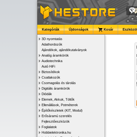
Kategóriák
Újdonságok
Kosár
Eszközök
3D nyomtatás
Adathordozók
Ajándékok, ajándékutalványok
Analóg áramkörök
Audiotechnika
Autó HiFi
Biztosítékok
Csatlakozók
Csomagolás és tárolás
Digitális áramkörök
Diódák
Elemek, Akkuk, Töltők
Ellenállások, Potméterek
Építőkészletek (KIT, Modul)
Erősáramú szerelés
Fejlesztőeszközök
Foglalatok
Hobbielektronika.hu