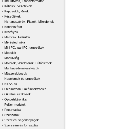
Induktivitás, Transzformátor
Kábelek, Vezetékek
Kapcsolók, Relék
Készülékek
Kishangszórók, Piezók, Mikrofonok
Kondenzátor
Kristályok
Matricák, Feliratok
Méréstechnika
Mini PC, ipari PC, tartozékok
Modulok
Modulvilág
Motorok, Ventilátorok, Fűtőelemek
Munkavédelmi eszközök
Műszerdobozok
Napelemek és tartozékok
NYÁK-ok
Okosotthon, Lakáselektronika
Oktatási eszközök
Optoelektronika
Peltier modulok
Pneumatika
Szenzorok
Szerelési segédanyagok
Szerszám és forrasztás