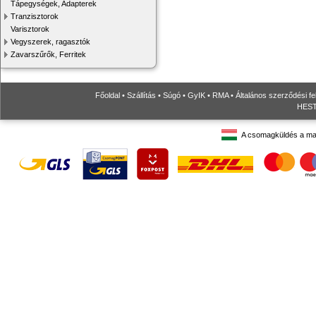
Tápegységek, Adapterek
Tranzisztorok
Varisztorok
Vegyszerek, ragasztók
Zavarszűrők, Ferritek
Főoldal
•
Szállítás
•
Súgó
•
GyIK
•
RMA
•
Általános szerződési fe
HESTO
A csomagküldés a ma