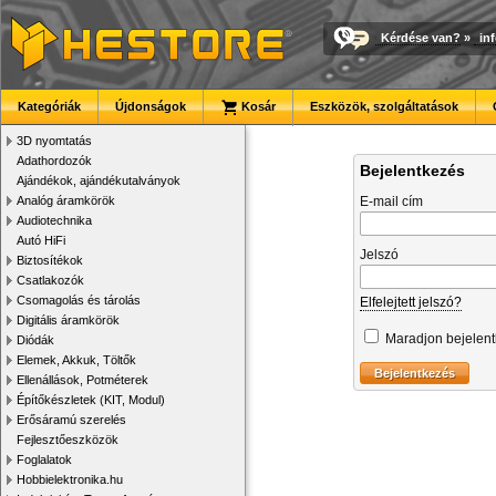
Kérdése van?
»
in
Kategóriák
Újdonságok
Kosár
Eszközök, szolgáltatások
3D nyomtatás
Adathordozók
Bejelentkezés
Ajándékok, ajándékutalványok
Analóg áramkörök
E-mail cím
Audiotechnika
Autó HiFi
Jelszó
Biztosítékok
Csatlakozók
Csomagolás és tárolás
Elfelejtett jelszó?
Digitális áramkörök
Maradjon bejelen
Diódák
Elemek, Akkuk, Töltők
Ellenállások, Potméterek
Építőkészletek (KIT, Modul)
Erősáramú szerelés
Fejlesztőeszközök
Foglalatok
Hobbielektronika.hu