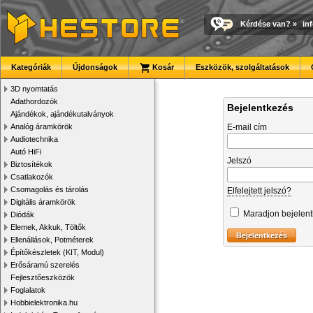
Kérdése van?
»
in
Kategóriák
Újdonságok
Kosár
Eszközök, szolgáltatások
3D nyomtatás
Adathordozók
Bejelentkezés
Ajándékok, ajándékutalványok
Analóg áramkörök
E-mail cím
Audiotechnika
Autó HiFi
Jelszó
Biztosítékok
Csatlakozók
Csomagolás és tárolás
Elfelejtett jelszó?
Digitális áramkörök
Maradjon bejelen
Diódák
Elemek, Akkuk, Töltők
Ellenállások, Potméterek
Építőkészletek (KIT, Modul)
Erősáramú szerelés
Fejlesztőeszközök
Foglalatok
Hobbielektronika.hu