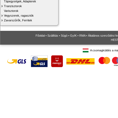
Tápegységek, Adapterek
Tranzisztorok
Varisztorok
Vegyszerek, ragasztók
Zavarszűrők, Ferritek
Főoldal
•
Szállítás
•
Súgó
•
GyIK
•
RMA
•
Általános szerződési fe
HESTO
A csomagküldés a ma