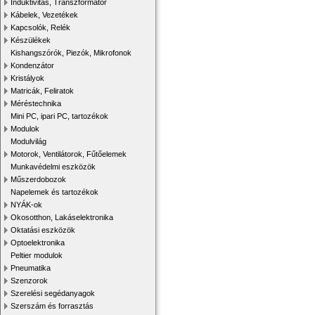
Induktivitás, Transzformátor
Kábelek, Vezetékek
Kapcsolók, Relék
Készülékek
Kishangszórók, Piezók, Mikrofonok
Kondenzátor
Kristályok
Matricák, Feliratok
Méréstechnika
Mini PC, ipari PC, tartozékok
Modulok
Modulvilág
Motorok, Ventilátorok, Fűtőelemek
Munkavédelmi eszközök
Műszerdobozok
Napelemek és tartozékok
NYÁK-ok
Okosotthon, Lakáselektronika
Oktatási eszközök
Optoelektronika
Peltier modulok
Pneumatika
Szenzorok
Szerelési segédanyagok
Szerszám és forrasztás