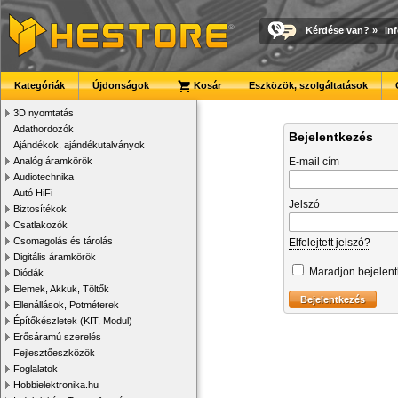
Kérdése van?
»
in
Kategóriák
Újdonságok
Kosár
Eszközök, szolgáltatások
3D nyomtatás
Adathordozók
Bejelentkezés
Ajándékok, ajándékutalványok
Analóg áramkörök
E-mail cím
Audiotechnika
Autó HiFi
Jelszó
Biztosítékok
Csatlakozók
Csomagolás és tárolás
Elfelejtett jelszó?
Digitális áramkörök
Maradjon bejelen
Diódák
Elemek, Akkuk, Töltők
Ellenállások, Potméterek
Építőkészletek (KIT, Modul)
Erősáramú szerelés
Fejlesztőeszközök
Foglalatok
Hobbielektronika.hu