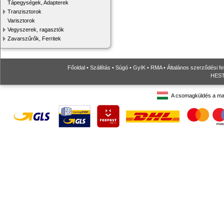
Tápegységek, Adapterek
Tranzisztorok
Varisztorok
Vegyszerek, ragasztók
Zavarszűrők, Ferritek
Főoldal
•
Szállítás
•
Súgó
•
GyIK
•
RMA
•
Általános szerződési fe
HESTO
A csomagküldés a ma