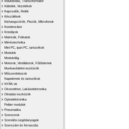
Induktivitás, Transzformátor
Kábelek, Vezetékek
Kapcsolók, Relék
Készülékek
Kishangszórók, Piezók, Mikrofonok
Kondenzátor
Kristályok
Matricák, Feliratok
Méréstechnika
Mini PC, ipari PC, tartozékok
Modulok
Modulvilág
Motorok, Ventilátorok, Fűtőelemek
Munkavédelmi eszközök
Műszerdobozok
Napelemek és tartozékok
NYÁK-ok
Okosotthon, Lakáselektronika
Oktatási eszközök
Optoelektronika
Peltier modulok
Pneumatika
Szenzorok
Szerelési segédanyagok
Szerszám és forrasztás