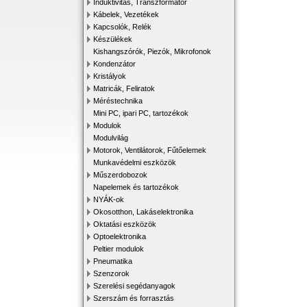
Induktivitás, Transzformátor
Kábelek, Vezetékek
Kapcsolók, Relék
Készülékek
Kishangszórók, Piezók, Mikrofonok
Kondenzátor
Kristályok
Matricák, Feliratok
Méréstechnika
Mini PC, ipari PC, tartozékok
Modulok
Modulvilág
Motorok, Ventilátorok, Fűtőelemek
Munkavédelmi eszközök
Műszerdobozok
Napelemek és tartozékok
NYÁK-ok
Okosotthon, Lakáselektronika
Oktatási eszközök
Optoelektronika
Peltier modulok
Pneumatika
Szenzorok
Szerelési segédanyagok
Szerszám és forrasztás