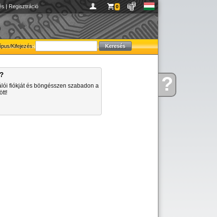
és
|
Regisztráció
0
ípus/Kifejezés:
a?
?
Kérdése
álói fiókját és böngésszen szabadon a
van
tt!