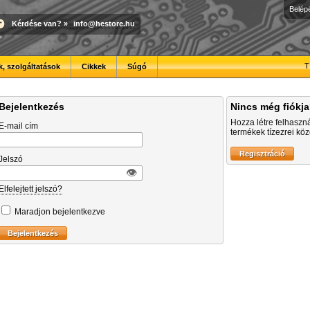
Belép
Kérdése van?
»
info@hestore.hu
T
, szolgáltatások
Cikkek
Súgó
Bejelentkezés
Nincs még fiókj
Hozza létre felhaszn
E-mail cím
termékek tízezrei közö
Jelszó
👁︎
Elfelejtett jelszó?
Maradjon bejelentkezve