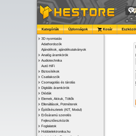
Kategóriák
Újdonságok
Kosár
Eszközök
3D nyomtatás
Adathordozók
Ajándékok, ajándékutalványok
Analóg áramkörök
Audiotechnika
Autó HiFi
Biztosítékok
Csatlakozók
Csomagolás és tárolás
Digitális áramkörök
Diódák
Elemek, Akkuk, Töltők
Ellenállások, Potméterek
Építőkészletek (KIT, Modul)
Erősáramú szerelés
Fejlesztőeszközök
Foglalatok
Hobbielektronika.hu