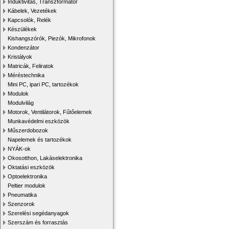
Induktivitás, Transzformátor
Kábelek, Vezetékek
Kapcsolók, Relék
Készülékek
Kishangszórók, Piezók, Mikrofonok
Kondenzátor
Kristályok
Matricák, Feliratok
Méréstechnika
Mini PC, ipari PC, tartozékok
Modulok
Modulvilág
Motorok, Ventilátorok, Fűtőelemek
Munkavédelmi eszközök
Műszerdobozok
Napelemek és tartozékok
NYÁK-ok
Okosotthon, Lakáselektronika
Oktatási eszközök
Optoelektronika
Peltier modulok
Pneumatika
Szenzorok
Szerelési segédanyagok
Szerszám és forrasztás