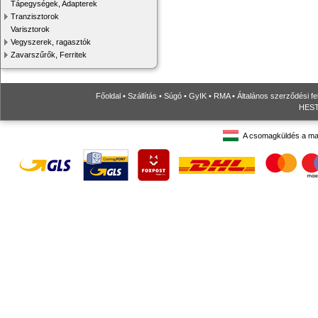
Tápegységek, Adapterek
Tranzisztorok
Varisztorok
Vegyszerek, ragasztók
Zavarszűrők, Ferritek
Főoldal
•
Szállítás
•
Súgó
•
GyIK
•
RMA
•
Általános szerződési fe
HESTO
A csomagküldés a ma