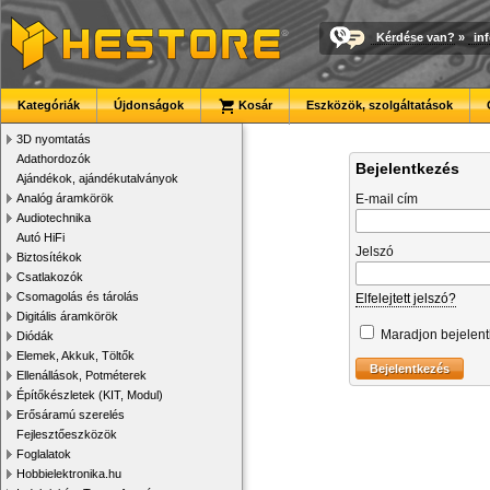
Kérdése van?
»
in
Kategóriák
Újdonságok
Kosár
Eszközök, szolgáltatások
3D nyomtatás
Adathordozók
Bejelentkezés
Ajándékok, ajándékutalványok
Analóg áramkörök
E-mail cím
Audiotechnika
Autó HiFi
Jelszó
Biztosítékok
Csatlakozók
Csomagolás és tárolás
Elfelejtett jelszó?
Digitális áramkörök
Maradjon bejelen
Diódák
Elemek, Akkuk, Töltők
Ellenállások, Potméterek
Építőkészletek (KIT, Modul)
Erősáramú szerelés
Fejlesztőeszközök
Foglalatok
Hobbielektronika.hu