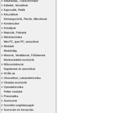
Induktivitás, Transzformátor
Kábelek, Vezetékek
Kapcsolók, Relék
Készülékek
Kishangszórók, Piezók, Mikrofonok
Kondenzátor
Kristályok
Matricák, Feliratok
Méréstechnika
Mini PC, ipari PC, tartozékok
Modulok
Modulvilág
Motorok, Ventilátorok, Fűtőelemek
Munkavédelmi eszközök
Műszerdobozok
Napelemek és tartozékok
NYÁK-ok
Okosotthon, Lakáselektronika
Oktatási eszközök
Optoelektronika
Peltier modulok
Pneumatika
Szenzorok
Szerelési segédanyagok
Szerszám és forrasztás