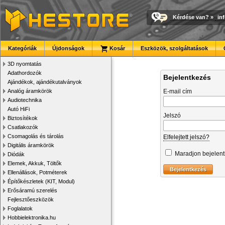
Kérdése van?
»
in
Kategóriák
Újdonságok
Kosár
Eszközök, szolgáltatások
3D nyomtatás
Adathordozók
Bejelentkezés
Ajándékok, ajándékutalványok
Analóg áramkörök
E-mail cím
Audiotechnika
Autó HiFi
Jelszó
Biztosítékok
Csatlakozók
Csomagolás és tárolás
Elfelejtett jelszó?
Digitális áramkörök
Maradjon bejelen
Diódák
Elemek, Akkuk, Töltők
Ellenállások, Potméterek
Építőkészletek (KIT, Modul)
Erősáramú szerelés
Fejlesztőeszközök
Foglalatok
Hobbielektronika.hu