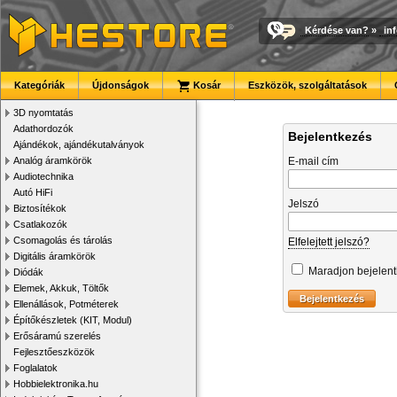
Kérdése van?
»
in
Kategóriák
Újdonságok
Kosár
Eszközök, szolgáltatások
3D nyomtatás
Adathordozók
Bejelentkezés
Ajándékok, ajándékutalványok
Analóg áramkörök
E-mail cím
Audiotechnika
Autó HiFi
Jelszó
Biztosítékok
Csatlakozók
Csomagolás és tárolás
Elfelejtett jelszó?
Digitális áramkörök
Maradjon bejelen
Diódák
Elemek, Akkuk, Töltők
Ellenállások, Potméterek
Építőkészletek (KIT, Modul)
Erősáramú szerelés
Fejlesztőeszközök
Foglalatok
Hobbielektronika.hu