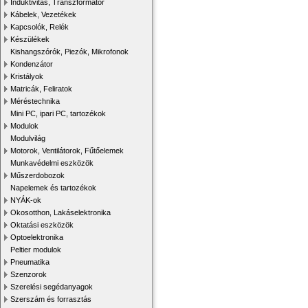
Induktivitás, Transzformátor
Kábelek, Vezetékek
Kapcsolók, Relék
Készülékek
Kishangszórók, Piezók, Mikrofonok
Kondenzátor
Kristályok
Matricák, Feliratok
Méréstechnika
Mini PC, ipari PC, tartozékok
Modulok
Modulvilág
Motorok, Ventilátorok, Fűtőelemek
Munkavédelmi eszközök
Műszerdobozok
Napelemek és tartozékok
NYÁK-ok
Okosotthon, Lakáselektronika
Oktatási eszközök
Optoelektronika
Peltier modulok
Pneumatika
Szenzorok
Szerelési segédanyagok
Szerszám és forrasztás