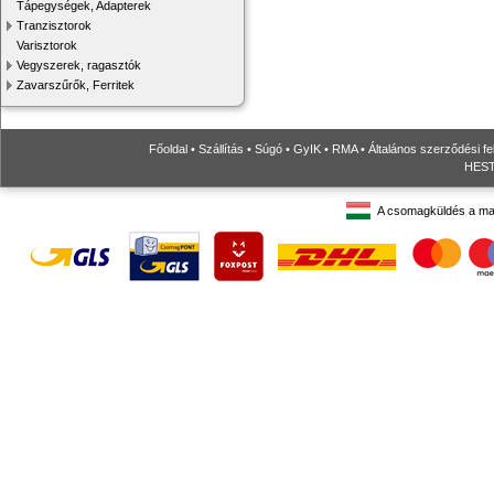
Tápegységek, Adapterek
Tranzisztorok
Varisztorok
Vegyszerek, ragasztók
Zavarszűrők, Ferritek
Főoldal
•
Szállítás
•
Súgó
•
GyIK
•
RMA
•
Általános szerződési fe
HESTO
A csomagküldés a ma