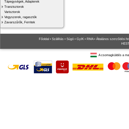
Tápegységek, Adapterek
Tranzisztorok
Varisztorok
Vegyszerek, ragasztók
Zavarszűrők, Ferritek
Főoldal
•
Szállítás
•
Súgó
•
GyIK
•
RMA
•
Általános szerződési fe
HESTO
A csomagküldés a ma