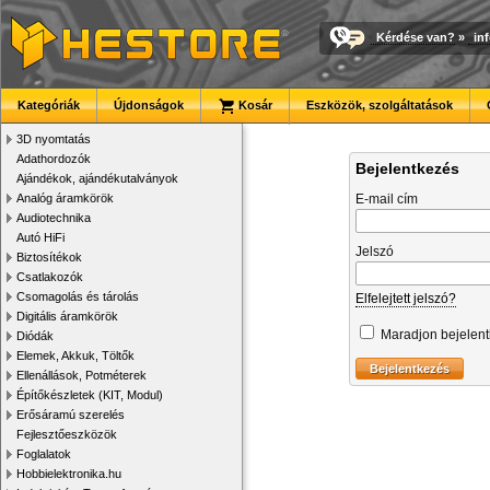
Kérdése van?
»
in
Kategóriák
Újdonságok
Kosár
Eszközök, szolgáltatások
3D nyomtatás
Adathordozók
Bejelentkezés
Ajándékok, ajándékutalványok
Analóg áramkörök
E-mail cím
Audiotechnika
Autó HiFi
Jelszó
Biztosítékok
Csatlakozók
Csomagolás és tárolás
Elfelejtett jelszó?
Digitális áramkörök
Maradjon bejelen
Diódák
Elemek, Akkuk, Töltők
Ellenállások, Potméterek
Építőkészletek (KIT, Modul)
Erősáramú szerelés
Fejlesztőeszközök
Foglalatok
Hobbielektronika.hu