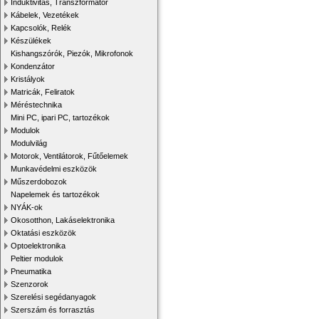
Induktivitás, Transzformátor
Kábelek, Vezetékek
Kapcsolók, Relék
Készülékek
Kishangszórók, Piezók, Mikrofonok
Kondenzátor
Kristályok
Matricák, Feliratok
Méréstechnika
Mini PC, ipari PC, tartozékok
Modulok
Modulvilág
Motorok, Ventilátorok, Fűtőelemek
Munkavédelmi eszközök
Műszerdobozok
Napelemek és tartozékok
NYÁK-ok
Okosotthon, Lakáselektronika
Oktatási eszközök
Optoelektronika
Peltier modulok
Pneumatika
Szenzorok
Szerelési segédanyagok
Szerszám és forrasztás