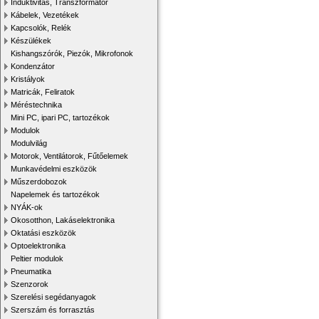
Induktivitás, Transzformátor
Kábelek, Vezetékek
Kapcsolók, Relék
Készülékek
Kishangszórók, Piezók, Mikrofonok
Kondenzátor
Kristályok
Matricák, Feliratok
Méréstechnika
Mini PC, ipari PC, tartozékok
Modulok
Modulvilág
Motorok, Ventilátorok, Fűtőelemek
Munkavédelmi eszközök
Műszerdobozok
Napelemek és tartozékok
NYÁK-ok
Okosotthon, Lakáselektronika
Oktatási eszközök
Optoelektronika
Peltier modulok
Pneumatika
Szenzorok
Szerelési segédanyagok
Szerszám és forrasztás