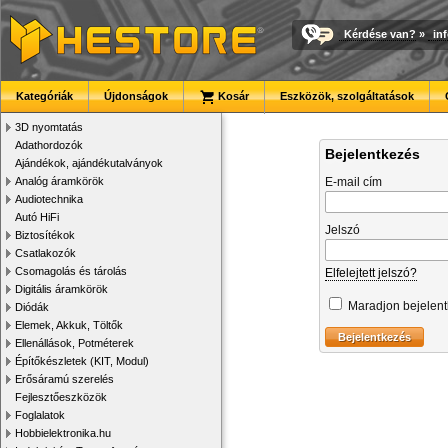
Kérdése van?
»
in
Kategóriák
Újdonságok
Kosár
Eszközök, szolgáltatások
3D nyomtatás
Adathordozók
Bejelentkezés
Ajándékok, ajándékutalványok
Analóg áramkörök
E-mail cím
Audiotechnika
Autó HiFi
Jelszó
Biztosítékok
Csatlakozók
Csomagolás és tárolás
Elfelejtett jelszó?
Digitális áramkörök
Maradjon bejelen
Diódák
Elemek, Akkuk, Töltők
Ellenállások, Potméterek
Építőkészletek (KIT, Modul)
Erősáramú szerelés
Fejlesztőeszközök
Foglalatok
Hobbielektronika.hu