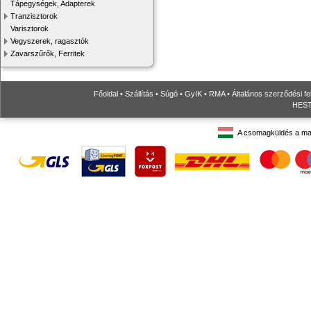
Tápegységek, Adapterek
Tranzisztorok
Varisztorok
Vegyszerek, ragasztók
Zavarszűrők, Ferritek
Főoldal
•
Szállítás
•
Súgó
•
GyIK
•
RMA
•
Általános szerződési fe
HESTO
A csomagküldés a ma