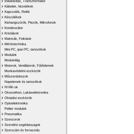
Induktivitás, Transzformátor
Kábelek, Vezetékek
Kapcsolók, Relék
Készülékek
Kishangszórók, Piezók, Mikrofonok
Kondenzátor
Kristályok
Matricák, Feliratok
Méréstechnika
Mini PC, ipari PC, tartozékok
Modulok
Modulvilág
Motorok, Ventilátorok, Fűtőelemek
Munkavédelmi eszközök
Műszerdobozok
Napelemek és tartozékok
NYÁK-ok
Okosotthon, Lakáselektronika
Oktatási eszközök
Optoelektronika
Peltier modulok
Pneumatika
Szenzorok
Szerelési segédanyagok
Szerszám és forrasztás