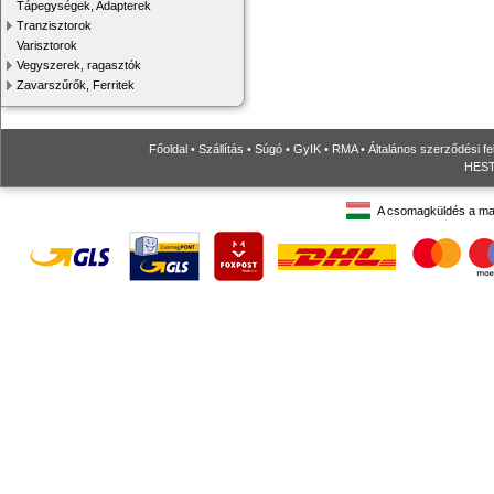
Tápegységek, Adapterek
Tranzisztorok
Varisztorok
Vegyszerek, ragasztók
Zavarszűrők, Ferritek
Főoldal
•
Szállítás
•
Súgó
•
GyIK
•
RMA
•
Általános szerződési fe
HESTO
A csomagküldés a ma