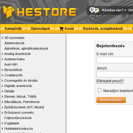
Kérdése van?
»
in
Kategóriák
Újdonságok
Kosár
Eszközök, szolgáltatások
3D nyomtatás
Adathordozók
Bejelentkezés
Ajándékok, ajándékutalványok
Analóg áramkörök
E-mail cím
Audiotechnika
Autó HiFi
Jelszó
Biztosítékok
Csatlakozók
Csomagolás és tárolás
Elfelejtett jelszó?
Digitális áramkörök
Maradjon bejelen
Diódák
Elemek, Akkuk, Töltők
Ellenállások, Potméterek
Építőkészletek (KIT, Modul)
Erősáramú szerelés
Fejlesztőeszközök
Foglalatok
Hobbielektronika.hu