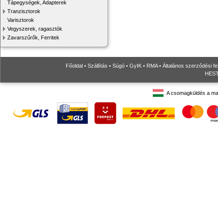
Tápegységek, Adapterek
Tranzisztorok
Varisztorok
Vegyszerek, ragasztók
Zavarszűrők, Ferritek
Főoldal
•
Szállítás
•
Súgó
•
GyIK
•
RMA
•
Általános szerződési fe
HESTO
A csomagküldés a ma