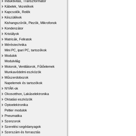
Induktivitás, Transzformátor
Kábelek, Vezetékek
Kapcsolók, Relék
Készülékek
Kishangszórók, Piezók, Mikrofonok
Kondenzátor
Kristályok
Matricák, Feliratok
Méréstechnika
Mini PC, ipari PC, tartozékok
Modulok
Modulvilág
Motorok, Ventilátorok, Fűtőelemek
Munkavédelmi eszközök
Műszerdobozok
Napelemek és tartozékok
NYÁK-ok
Okosotthon, Lakáselektronika
Oktatási eszközök
Optoelektronika
Peltier modulok
Pneumatika
Szenzorok
Szerelési segédanyagok
Szerszám és forrasztás