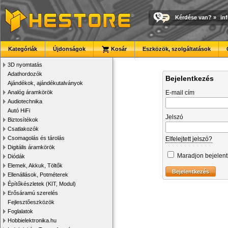
Kérdése van?
»
in
Kategóriák
Újdonságok
Kosár
Eszközök, szolgáltatások
3D nyomtatás
Adathordozók
Bejelentkezés
Ajándékok, ajándékutalványok
Analóg áramkörök
E-mail cím
Audiotechnika
Autó HiFi
Jelszó
Biztosítékok
Csatlakozók
Csomagolás és tárolás
Elfelejtett jelszó?
Digitális áramkörök
Maradjon bejelen
Diódák
Elemek, Akkuk, Töltők
Ellenállások, Potméterek
Építőkészletek (KIT, Modul)
Erősáramú szerelés
Fejlesztőeszközök
Foglalatok
Hobbielektronika.hu