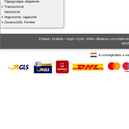
Tápegységek, Adapterek
Tranzisztorok
Varisztorok
Vegyszerek, ragasztók
Zavarszűrők, Ferritek
Főoldal
•
Szállítás
•
Súgó
•
GyIK
•
RMA
•
Általános szerződési fe
HESTO
A csomagküldés a ma