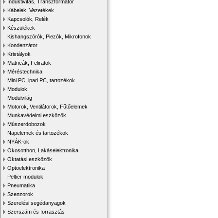
Induktivitás, Transzformátor
Kábelek, Vezetékek
Kapcsolók, Relék
Készülékek
Kishangszórók, Piezók, Mikrofonok
Kondenzátor
Kristályok
Matricák, Feliratok
Méréstechnika
Mini PC, ipari PC, tartozékok
Modulok
Modulvilág
Motorok, Ventilátorok, Fűtőelemek
Munkavédelmi eszközök
Műszerdobozok
Napelemek és tartozékok
NYÁK-ok
Okosotthon, Lakáselektronika
Oktatási eszközök
Optoelektronika
Peltier modulok
Pneumatika
Szenzorok
Szerelési segédanyagok
Szerszám és forrasztás