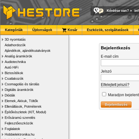
Kérdése van?
»
in
Kategóriák
Újdonságok
Kosár
Eszközök, szolgáltatások
3D nyomtatás
Adathordozók
Bejelentkezés
Ajándékok, ajándékutalványok
Analóg áramkörök
E-mail cím
Audiotechnika
Autó HiFi
Jelszó
Biztosítékok
Csatlakozók
Csomagolás és tárolás
Elfelejtett jelszó?
Digitális áramkörök
Maradjon bejelen
Diódák
Elemek, Akkuk, Töltők
Ellenállások, Potméterek
Építőkészletek (KIT, Modul)
Erősáramú szerelés
Fejlesztőeszközök
Foglalatok
Hobbielektronika.hu