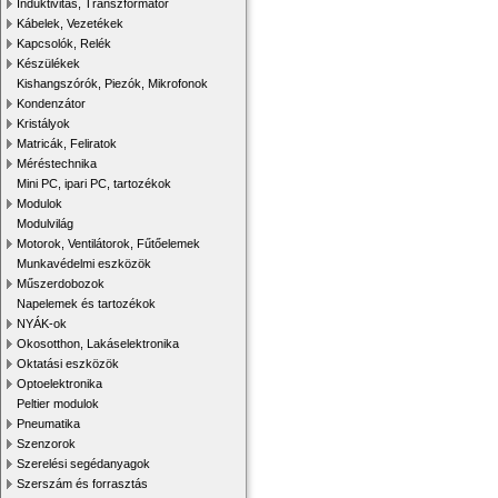
Induktivitás, Transzformátor
Kábelek, Vezetékek
Kapcsolók, Relék
Készülékek
Kishangszórók, Piezók, Mikrofonok
Kondenzátor
Kristályok
Matricák, Feliratok
Méréstechnika
Mini PC, ipari PC, tartozékok
Modulok
Modulvilág
Motorok, Ventilátorok, Fűtőelemek
Munkavédelmi eszközök
Műszerdobozok
Napelemek és tartozékok
NYÁK-ok
Okosotthon, Lakáselektronika
Oktatási eszközök
Optoelektronika
Peltier modulok
Pneumatika
Szenzorok
Szerelési segédanyagok
Szerszám és forrasztás