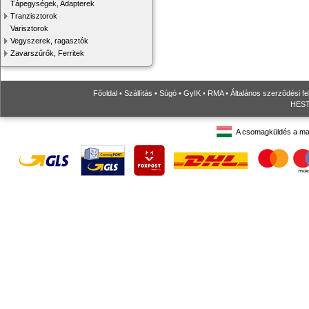
Tápegységek, Adapterek
Tranzisztorok
Varisztorok
Vegyszerek, ragasztók
Zavarszűrők, Ferritek
Főoldal
•
Szállítás
•
Súgó
•
GyIK
•
RMA
•
Általános szerződési fe
HESTO
A csomagküldés a ma