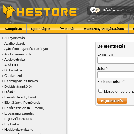
Kérdése van?
»
in
Kategóriák
Újdonságok
Kosár
Eszközök, szolgáltatások
3D nyomtatás
Adathordozók
Bejelentkezés
Ajándékok, ajándékutalványok
Analóg áramkörök
E-mail cím
Audiotechnika
Autó HiFi
Jelszó
Biztosítékok
Csatlakozók
Csomagolás és tárolás
Elfelejtett jelszó?
Digitális áramkörök
Maradjon bejelen
Diódák
Elemek, Akkuk, Töltők
Ellenállások, Potméterek
Építőkészletek (KIT, Modul)
Erősáramú szerelés
Fejlesztőeszközök
Foglalatok
Hobbielektronika.hu