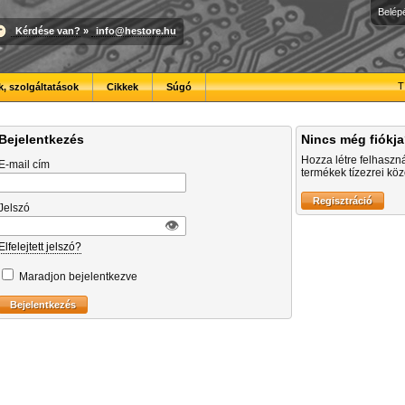
Belép
Kérdése van?
»
info@hestore.hu
T
, szolgáltatások
Cikkek
Súgó
Bejelentkezés
Nincs még fiókj
Hozza létre felhaszn
E-mail cím
termékek tízezrei közö
Jelszó
👁︎
Elfelejtett jelszó?
Maradjon bejelentkezve