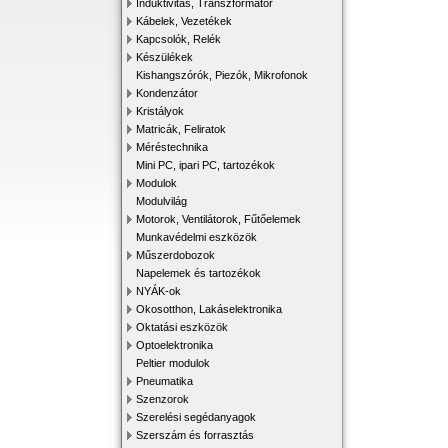
Induktivitás, Transzformátor
Kábelek, Vezetékek
Kapcsolók, Relék
Készülékek
Kishangszórók, Piezók, Mikrofonok
Kondenzátor
Kristályok
Matricák, Feliratok
Méréstechnika
Mini PC, ipari PC, tartozékok
Modulok
Modulvilág
Motorok, Ventilátorok, Fűtőelemek
Munkavédelmi eszközök
Műszerdobozok
Napelemek és tartozékok
NYÁK-ok
Okosotthon, Lakáselektronika
Oktatási eszközök
Optoelektronika
Peltier modulok
Pneumatika
Szenzorok
Szerelési segédanyagok
Szerszám és forrasztás