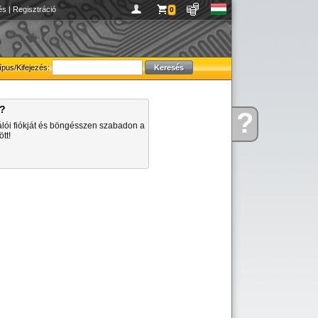
és
|
Regisztráció
0
ípus/Kifejezés:
a?
?
Kérdése
álói fiókját és böngésszen szabadon a
van
tt!