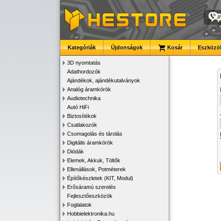
Kategóriák
Újdonságok
Kosár
Eszközök
3D nyomtatás
Adathordozók
Ajándékok, ajándékutalványok
Analóg áramkörök
Audiotechnika
Autó HiFi
Biztosítékok
Csatlakozók
Csomagolás és tárolás
Digitális áramkörök
Diódák
Elemek, Akkuk, Töltők
Ellenállások, Potméterek
Építőkészletek (KIT, Modul)
Erősáramú szerelés
Fejlesztőeszközök
Foglalatok
Hobbielektronika.hu