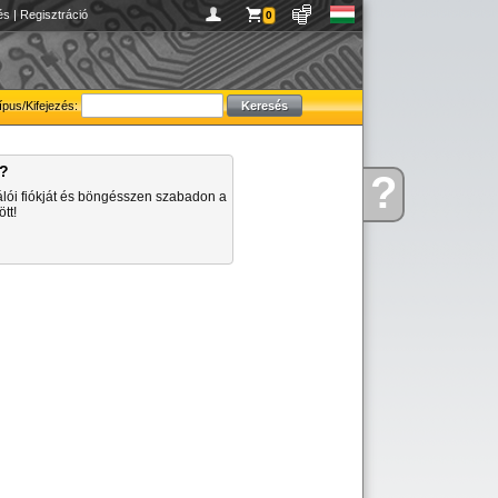
és
|
Regisztráció
0
ípus/Kifejezés:
a?
?
Kérdése
álói fiókját és böngésszen szabadon a
van
tt!