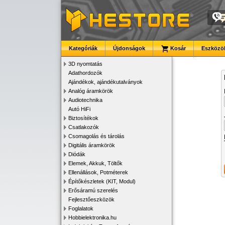
Kategóriák
Újdonságok
Kosár
Eszközök
3D nyomtatás
Adathordozók
Ajándékok, ajándékutalványok
Analóg áramkörök
Audiotechnika
Autó HiFi
Biztosítékok
Csatlakozók
Csomagolás és tárolás
Digitális áramkörök
Diódák
Elemek, Akkuk, Töltők
Ellenállások, Potméterek
Építőkészletek (KIT, Modul)
Erősáramú szerelés
Fejlesztőeszközök
Foglalatok
Hobbielektronika.hu