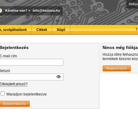
Belép
Kérdése van?
»
info@hestore.hu
T
, szolgáltatások
Cikkek
Súgó
Bejelentkezés
Nincs még fiókj
Hozza létre felhaszn
E-mail cím
termékek tízezrei közö
Jelszó
👁︎
Elfelejtett jelszó?
Maradjon bejelentkezve