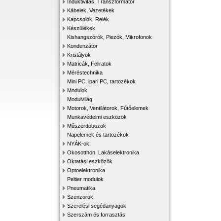
Induktivitás, Transzformátor
Kábelek, Vezetékek
Kapcsolók, Relék
Készülékek
Kishangszórók, Piezók, Mikrofonok
Kondenzátor
Kristályok
Matricák, Feliratok
Méréstechnika
Mini PC, ipari PC, tartozékok
Modulok
Modulvilág
Motorok, Ventilátorok, Fűtőelemek
Munkavédelmi eszközök
Műszerdobozok
Napelemek és tartozékok
NYÁK-ok
Okosotthon, Lakáselektronika
Oktatási eszközök
Optoelektronika
Peltier modulok
Pneumatika
Szenzorok
Szerelési segédanyagok
Szerszám és forrasztás