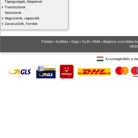
Tápegységek, Adapterek
Tranzisztorok
Varisztorok
Vegyszerek, ragasztók
Zavarszűrők, Ferritek
Főoldal
•
Szállítás
•
Súgó
•
GyIK
•
RMA
•
Általános szerződési fe
HESTO
A csomagküldés a ma