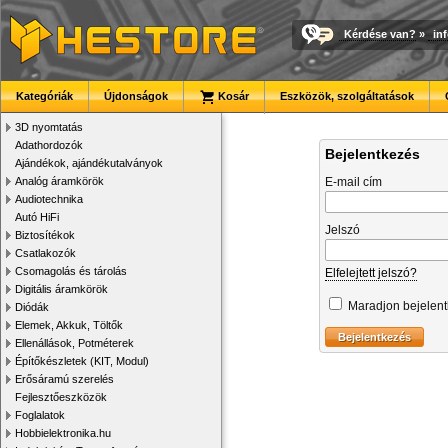
Kérdése van?
»
in
Kategóriák
Újdonságok
Kosár
Eszközök, szolgáltatások
3D nyomtatás
Adathordozók
Bejelentkezés
Ajándékok, ajándékutalványok
Analóg áramkörök
E-mail cím
Audiotechnika
Autó HiFi
Jelszó
Biztosítékok
Csatlakozók
Csomagolás és tárolás
Elfelejtett jelszó?
Digitális áramkörök
Maradjon bejelen
Diódák
Elemek, Akkuk, Töltők
Ellenállások, Potméterek
Építőkészletek (KIT, Modul)
Erősáramú szerelés
Fejlesztőeszközök
Foglalatok
Hobbielektronika.hu