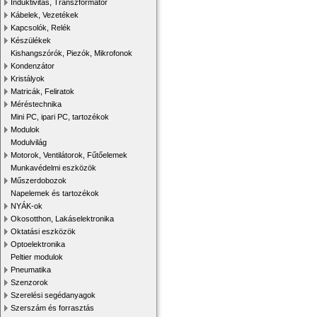
Induktivitás, Transzformátor
Kábelek, Vezetékek
Kapcsolók, Relék
Készülékek
Kishangszórók, Piezók, Mikrofonok
Kondenzátor
Kristályok
Matricák, Feliratok
Méréstechnika
Mini PC, ipari PC, tartozékok
Modulok
Modulvilág
Motorok, Ventilátorok, Fűtőelemek
Munkavédelmi eszközök
Műszerdobozok
Napelemek és tartozékok
NYÁK-ok
Okosotthon, Lakáselektronika
Oktatási eszközök
Optoelektronika
Peltier modulok
Pneumatika
Szenzorok
Szerelési segédanyagok
Szerszám és forrasztás