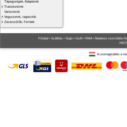
Tápegységek, Adapterek
Tranzisztorok
Varisztorok
Vegyszerek, ragasztók
Zavarszűrők, Ferritek
Főoldal
•
Szállítás
•
Súgó
•
GyIK
•
RMA
•
Általános szerződési fe
HESTO
A csomagküldés a ma