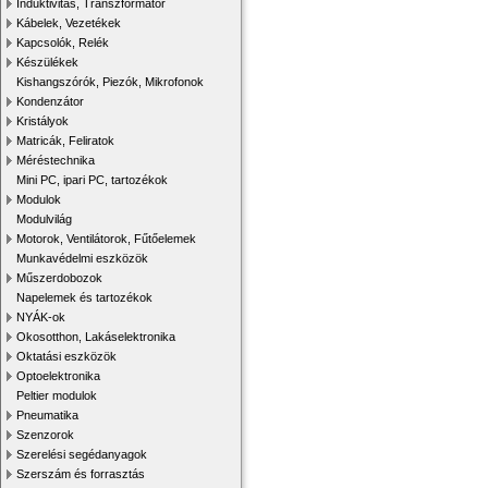
Induktivitás, Transzformátor
Kábelek, Vezetékek
Kapcsolók, Relék
Készülékek
Kishangszórók, Piezók, Mikrofonok
Kondenzátor
Kristályok
Matricák, Feliratok
Méréstechnika
Mini PC, ipari PC, tartozékok
Modulok
Modulvilág
Motorok, Ventilátorok, Fűtőelemek
Munkavédelmi eszközök
Műszerdobozok
Napelemek és tartozékok
NYÁK-ok
Okosotthon, Lakáselektronika
Oktatási eszközök
Optoelektronika
Peltier modulok
Pneumatika
Szenzorok
Szerelési segédanyagok
Szerszám és forrasztás