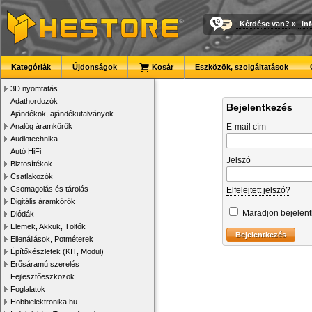
Kérdése van?
»
in
Kategóriák
Újdonságok
Kosár
Eszközök, szolgáltatások
3D nyomtatás
Adathordozók
Bejelentkezés
Ajándékok, ajándékutalványok
Analóg áramkörök
E-mail cím
Audiotechnika
Autó HiFi
Jelszó
Biztosítékok
Csatlakozók
Csomagolás és tárolás
Elfelejtett jelszó?
Digitális áramkörök
Maradjon bejelen
Diódák
Elemek, Akkuk, Töltők
Ellenállások, Potméterek
Építőkészletek (KIT, Modul)
Erősáramú szerelés
Fejlesztőeszközök
Foglalatok
Hobbielektronika.hu