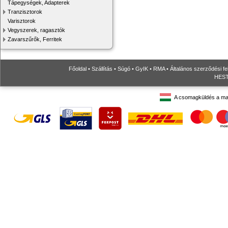
Tápegységek, Adapterek
Tranzisztorok
Varisztorok
Vegyszerek, ragasztók
Zavarszűrők, Ferritek
Főoldal
•
Szállítás
•
Súgó
•
GyIK
•
RMA
•
Általános szerződési fe
HESTO
A csomagküldés a ma