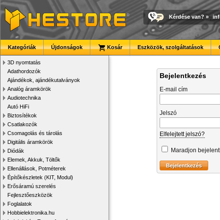
Kérdése van?
»
in
Kategóriák
Újdonságok
Kosár
Eszközök, szolgáltatások
3D nyomtatás
Adathordozók
Bejelentkezés
Ajándékok, ajándékutalványok
Analóg áramkörök
E-mail cím
Audiotechnika
Autó HiFi
Jelszó
Biztosítékok
Csatlakozók
Csomagolás és tárolás
Elfelejtett jelszó?
Digitális áramkörök
Maradjon bejelen
Diódák
Elemek, Akkuk, Töltők
Ellenállások, Potméterek
Építőkészletek (KIT, Modul)
Erősáramú szerelés
Fejlesztőeszközök
Foglalatok
Hobbielektronika.hu