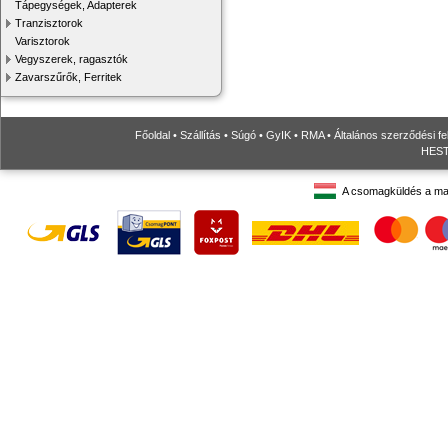
Tápegységek, Adapterek
Tranzisztorok
Varisztorok
Vegyszerek, ragasztók
Zavarszűrők, Ferritek
Főoldal
•
Szállítás
•
Súgó
•
GyIK
•
RMA
•
Általános szerződési fe
HESTO
A csomagküldés a ma