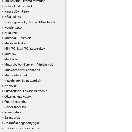
Induktivitás, Transzformátor
Kábelek, Vezetékek
Kapcsolók, Relék
Készülékek
Kishangszórók, Piezók, Mikrofonok
Kondenzátor
Kristályok
Matricák, Feliratok
Méréstechnika
Mini PC, ipari PC, tartozékok
Modulok
Modulvilág
Motorok, Ventilátorok, Fűtőelemek
Munkavédelmi eszközök
Műszerdobozok
Napelemek és tartozékok
NYÁK-ok
Okosotthon, Lakáselektronika
Oktatási eszközök
Optoelektronika
Peltier modulok
Pneumatika
Szenzorok
Szerelési segédanyagok
Szerszám és forrasztás