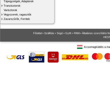
Tápegységek, Adapterek
Tranzisztorok
Varisztorok
Vegyszerek, ragasztók
Zavarszűrők, Ferritek
Főoldal
•
Szállítás
•
Súgó
•
GyIK
•
RMA
•
Általános szerződési fe
HESTO
A csomagküldés a ma