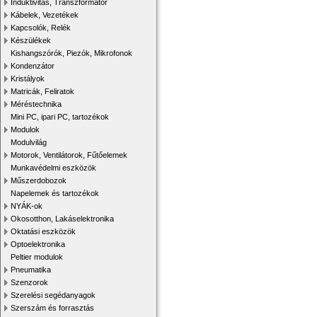
Induktivitás, Transzformátor
Kábelek, Vezetékek
Kapcsolók, Relék
Készülékek
Kishangszórók, Piezók, Mikrofonok
Kondenzátor
Kristályok
Matricák, Feliratok
Méréstechnika
Mini PC, ipari PC, tartozékok
Modulok
Modulvilág
Motorok, Ventilátorok, Fűtőelemek
Munkavédelmi eszközök
Műszerdobozok
Napelemek és tartozékok
NYÁK-ok
Okosotthon, Lakáselektronika
Oktatási eszközök
Optoelektronika
Peltier modulok
Pneumatika
Szenzorok
Szerelési segédanyagok
Szerszám és forrasztás