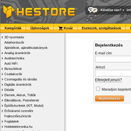
Kérdése van?
»
in
Kategóriák
Újdonságok
Kosár
Eszközök, szolgáltatások
3D nyomtatás
Adathordozók
Bejelentkezés
Ajándékok, ajándékutalványok
Analóg áramkörök
E-mail cím
Audiotechnika
Autó HiFi
Jelszó
Biztosítékok
Csatlakozók
Csomagolás és tárolás
Elfelejtett jelszó?
Digitális áramkörök
Maradjon bejelen
Diódák
Elemek, Akkuk, Töltők
Ellenállások, Potméterek
Építőkészletek (KIT, Modul)
Erősáramú szerelés
Fejlesztőeszközök
Foglalatok
Hobbielektronika.hu