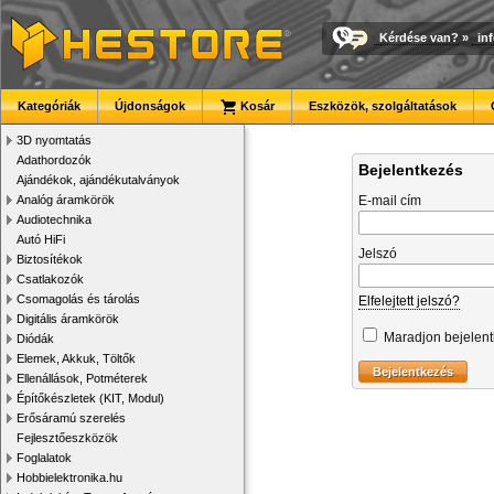
Kérdése van?
»
in
Kategóriák
Újdonságok
Kosár
Eszközök, szolgáltatások
3D nyomtatás
Adathordozók
Bejelentkezés
Ajándékok, ajándékutalványok
Analóg áramkörök
E-mail cím
Audiotechnika
Autó HiFi
Jelszó
Biztosítékok
Csatlakozók
Csomagolás és tárolás
Elfelejtett jelszó?
Digitális áramkörök
Maradjon bejelen
Diódák
Elemek, Akkuk, Töltők
Ellenállások, Potméterek
Építőkészletek (KIT, Modul)
Erősáramú szerelés
Fejlesztőeszközök
Foglalatok
Hobbielektronika.hu