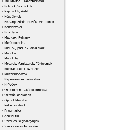
Induktivitás, Transzformátor
Kábelek, Vezetékek
Kapcsolók, Relék
Készülékek
Kishangszórók, Piezók, Mikrofonok
Kondenzátor
Kristályok
Matricák, Feliratok
Méréstechnika
Mini PC, ipari PC, tartozékok
Modulok
Modulvilág
Motorok, Ventilátorok, Fűtőelemek
Munkavédelmi eszközök
Műszerdobozok
Napelemek és tartozékok
NYÁK-ok
Okosotthon, Lakáselektronika
Oktatási eszközök
Optoelektronika
Peltier modulok
Pneumatika
Szenzorok
Szerelési segédanyagok
Szerszám és forrasztás