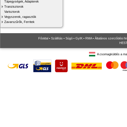
Tápegységek, Adapterek
Tranzisztorok
Varisztorok
Vegyszerek, ragasztók
Zavarszűrők, Ferritek
Főoldal
•
Szállítás
•
Súgó
•
GyIK
•
RMA
•
Általános szerződési fe
HESTO
A csomagküldés a ma