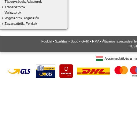
Tápegységek, Adapterek
Tranzisztorok
Varisztorok
Vegyszerek, ragasztók
Zavarszűrők, Ferritek
Főoldal
•
Szállítás
•
Súgó
•
GyIK
•
RMA
•
Általános szerződési fe
HESTO
A csomagküldés a ma