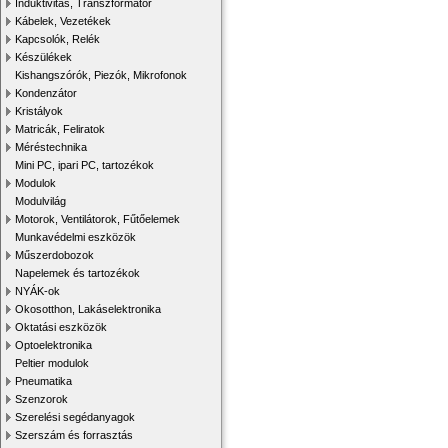
Induktivitás, Transzformátor
Kábelek, Vezetékek
Kapcsolók, Relék
Készülékek
Kishangszórók, Piezók, Mikrofonok
Kondenzátor
Kristályok
Matricák, Feliratok
Méréstechnika
Mini PC, ipari PC, tartozékok
Modulok
Modulvilág
Motorok, Ventilátorok, Fűtőelemek
Munkavédelmi eszközök
Műszerdobozok
Napelemek és tartozékok
NYÁK-ok
Okosotthon, Lakáselektronika
Oktatási eszközök
Optoelektronika
Peltier modulok
Pneumatika
Szenzorok
Szerelési segédanyagok
Szerszám és forrasztás