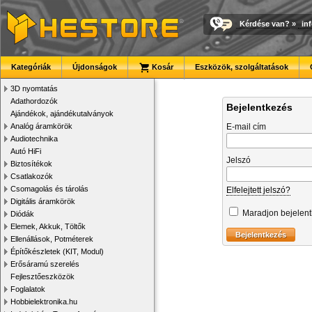
Kérdése van?
»
in
Kategóriák
Újdonságok
Kosár
Eszközök, szolgáltatások
3D nyomtatás
Adathordozók
Bejelentkezés
Ajándékok, ajándékutalványok
Analóg áramkörök
E-mail cím
Audiotechnika
Autó HiFi
Jelszó
Biztosítékok
Csatlakozók
Csomagolás és tárolás
Elfelejtett jelszó?
Digitális áramkörök
Maradjon bejelen
Diódák
Elemek, Akkuk, Töltők
Ellenállások, Potméterek
Építőkészletek (KIT, Modul)
Erősáramú szerelés
Fejlesztőeszközök
Foglalatok
Hobbielektronika.hu