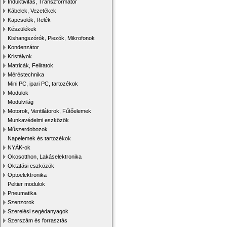
Induktivitás, Transzformátor
Kábelek, Vezetékek
Kapcsolók, Relék
Készülékek
Kishangszórók, Piezók, Mikrofonok
Kondenzátor
Kristályok
Matricák, Feliratok
Méréstechnika
Mini PC, ipari PC, tartozékok
Modulok
Modulvilág
Motorok, Ventilátorok, Fűtőelemek
Munkavédelmi eszközök
Műszerdobozok
Napelemek és tartozékok
NYÁK-ok
Okosotthon, Lakáselektronika
Oktatási eszközök
Optoelektronika
Peltier modulok
Pneumatika
Szenzorok
Szerelési segédanyagok
Szerszám és forrasztás