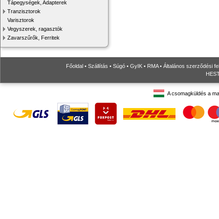
Tápegységek, Adapterek
Tranzisztorok
Varisztorok
Vegyszerek, ragasztók
Zavarszűrők, Ferritek
Főoldal
•
Szállítás
•
Súgó
•
GyIK
•
RMA
•
Általános szerződési fe
HESTO
A csomagküldés a ma