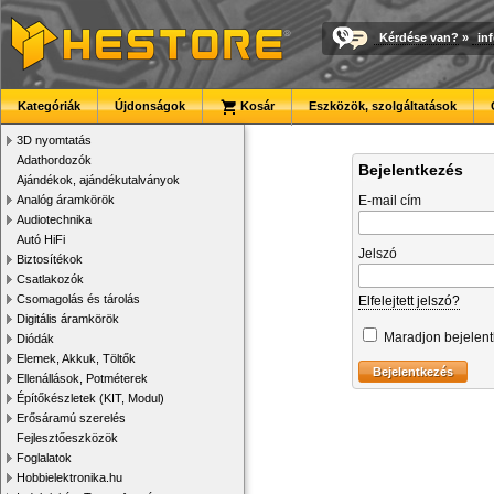
Kérdése van?
»
in
Kategóriák
Újdonságok
Kosár
Eszközök, szolgáltatások
3D nyomtatás
Adathordozók
Bejelentkezés
Ajándékok, ajándékutalványok
Analóg áramkörök
E-mail cím
Audiotechnika
Autó HiFi
Jelszó
Biztosítékok
Csatlakozók
Csomagolás és tárolás
Elfelejtett jelszó?
Digitális áramkörök
Maradjon bejelen
Diódák
Elemek, Akkuk, Töltők
Ellenállások, Potméterek
Építőkészletek (KIT, Modul)
Erősáramú szerelés
Fejlesztőeszközök
Foglalatok
Hobbielektronika.hu