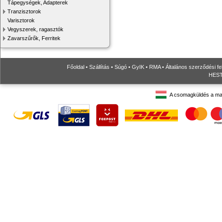
Tápegységek, Adapterek
Tranzisztorok
Varisztorok
Vegyszerek, ragasztók
Zavarszűrők, Ferritek
Főoldal
•
Szállítás
•
Súgó
•
GyIK
•
RMA
•
Általános szerződési fe
HESTO
A csomagküldés a ma