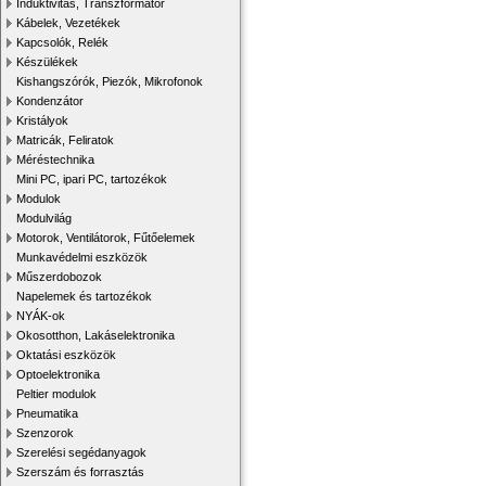
Induktivitás, Transzformátor
Kábelek, Vezetékek
Kapcsolók, Relék
Készülékek
Kishangszórók, Piezók, Mikrofonok
Kondenzátor
Kristályok
Matricák, Feliratok
Méréstechnika
Mini PC, ipari PC, tartozékok
Modulok
Modulvilág
Motorok, Ventilátorok, Fűtőelemek
Munkavédelmi eszközök
Műszerdobozok
Napelemek és tartozékok
NYÁK-ok
Okosotthon, Lakáselektronika
Oktatási eszközök
Optoelektronika
Peltier modulok
Pneumatika
Szenzorok
Szerelési segédanyagok
Szerszám és forrasztás