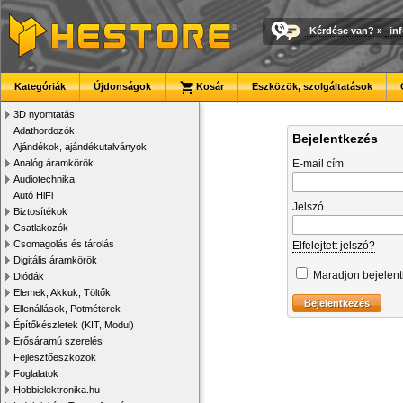
Kérdése van?
»
in
Kategóriák
Újdonságok
Kosár
Eszközök, szolgáltatások
3D nyomtatás
Adathordozók
Bejelentkezés
Ajándékok, ajándékutalványok
Analóg áramkörök
E-mail cím
Audiotechnika
Autó HiFi
Jelszó
Biztosítékok
Csatlakozók
Csomagolás és tárolás
Elfelejtett jelszó?
Digitális áramkörök
Maradjon bejelen
Diódák
Elemek, Akkuk, Töltők
Ellenállások, Potméterek
Építőkészletek (KIT, Modul)
Erősáramú szerelés
Fejlesztőeszközök
Foglalatok
Hobbielektronika.hu