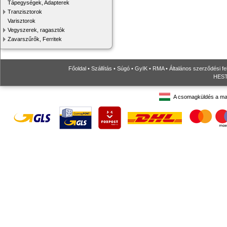
Tápegységek, Adapterek
Tranzisztorok
Varisztorok
Vegyszerek, ragasztók
Zavarszűrők, Ferritek
Főoldal
•
Szállítás
•
Súgó
•
GyIK
•
RMA
•
Általános szerződési fe
HESTO
A csomagküldés a ma