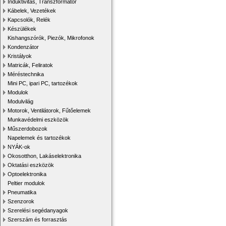
Induktivitás, Transzformátor
Kábelek, Vezetékek
Kapcsolók, Relék
Készülékek
Kishangszórók, Piezók, Mikrofonok
Kondenzátor
Kristályok
Matricák, Feliratok
Méréstechnika
Mini PC, ipari PC, tartozékok
Modulok
Modulvilág
Motorok, Ventilátorok, Fűtőelemek
Munkavédelmi eszközök
Műszerdobozok
Napelemek és tartozékok
NYÁK-ok
Okosotthon, Lakáselektronika
Oktatási eszközök
Optoelektronika
Peltier modulok
Pneumatika
Szenzorok
Szerelési segédanyagok
Szerszám és forrasztás