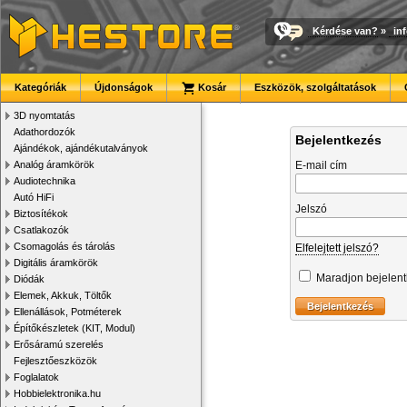
Kérdése van?
»
in
Kategóriák
Újdonságok
Kosár
Eszközök, szolgáltatások
3D nyomtatás
Adathordozók
Bejelentkezés
Ajándékok, ajándékutalványok
Analóg áramkörök
E-mail cím
Audiotechnika
Autó HiFi
Jelszó
Biztosítékok
Csatlakozók
Csomagolás és tárolás
Elfelejtett jelszó?
Digitális áramkörök
Maradjon bejelen
Diódák
Elemek, Akkuk, Töltők
Ellenállások, Potméterek
Építőkészletek (KIT, Modul)
Erősáramú szerelés
Fejlesztőeszközök
Foglalatok
Hobbielektronika.hu