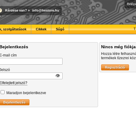
Belép
Kérdése van?
»
info@hestore.hu
T
, szolgáltatások
Cikkek
Súgó
Bejelentkezés
Nincs még fiókj
Hozza létre felhaszn
E-mail cím
termékek tízezrei közö
Jelszó
👁︎
Elfelejtett jelszó?
Maradjon bejelentkezve