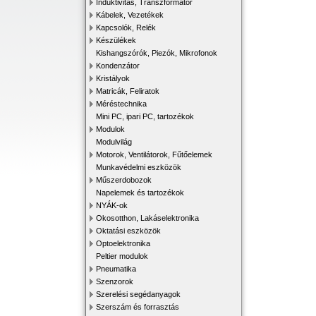
Induktivitás, Transzformátor
Kábelek, Vezetékek
Kapcsolók, Relék
Készülékek
Kishangszórók, Piezók, Mikrofonok
Kondenzátor
Kristályok
Matricák, Feliratok
Méréstechnika
Mini PC, ipari PC, tartozékok
Modulok
Modulvilág
Motorok, Ventilátorok, Fűtőelemek
Munkavédelmi eszközök
Műszerdobozok
Napelemek és tartozékok
NYÁK-ok
Okosotthon, Lakáselektronika
Oktatási eszközök
Optoelektronika
Peltier modulok
Pneumatika
Szenzorok
Szerelési segédanyagok
Szerszám és forrasztás