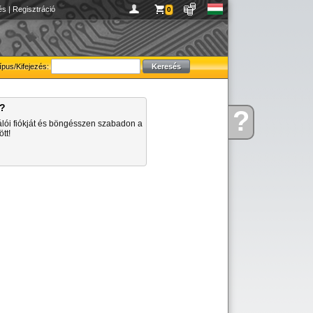
és
|
Regisztráció
0
ípus/Kifejezés:
a?
?
Kérdése
álói fiókját és böngésszen szabadon a
van
tt!