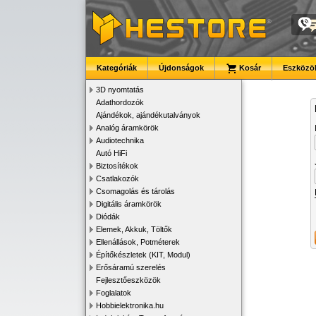
Kategóriák
Újdonságok
Kosár
Eszközök
3D nyomtatás
Adathordozók
Ajándékok, ajándékutalványok
Analóg áramkörök
Audiotechnika
Autó HiFi
Biztosítékok
Csatlakozók
Csomagolás és tárolás
Digitális áramkörök
Diódák
Elemek, Akkuk, Töltők
Ellenállások, Potméterek
Építőkészletek (KIT, Modul)
Erősáramú szerelés
Fejlesztőeszközök
Foglalatok
Hobbielektronika.hu