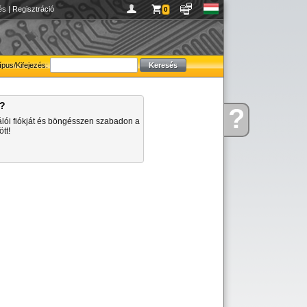
és
|
Regisztráció
0
ípus/Kifejezés:
a?
?
Kérdése
álói fiókját és böngésszen szabadon a
van
tt!