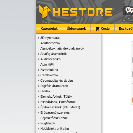
Kategóriák
Újdonságok
Kosár
Eszközök
3D nyomtatás
Adathordozók
Ajándékok, ajándékutalványok
Analóg áramkörök
Audiotechnika
Autó HiFi
Biztosítékok
Csatlakozók
Csomagolás és tárolás
Digitális áramkörök
Diódák
Elemek, Akkuk, Töltők
Ellenállások, Potméterek
Építőkészletek (KIT, Modul)
Erősáramú szerelés
Fejlesztőeszközök
Foglalatok
Hobbielektronika.hu