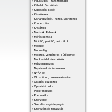
Induktivitás, Transzformátor
Kábelek, Vezetékek
Kapcsolók, Relék
Készülékek
Kishangszórók, Piezók, Mikrofonok
Kondenzátor
Kristályok
Matricák, Feliratok
Méréstechnika
Mini PC, ipari PC, tartozékok
Modulok
Modulvilág
Motorok, Ventilátorok, Fűtőelemek
Munkavédelmi eszközök
Műszerdobozok
Napelemek és tartozékok
NYÁK-ok
Okosotthon, Lakáselektronika
Oktatási eszközök
Optoelektronika
Peltier modulok
Pneumatika
Szenzorok
Szerelési segédanyagok
Szerszám és forrasztás