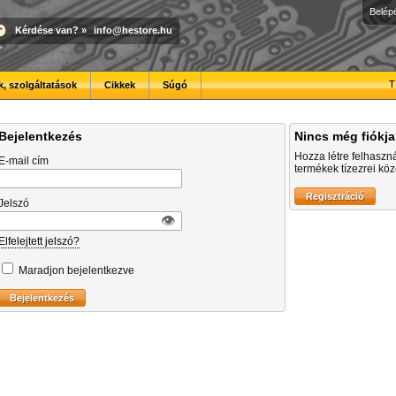
Belép
Kérdése van?
»
info@hestore.hu
T
, szolgáltatások
Cikkek
Súgó
Bejelentkezés
Nincs még fiókj
Hozza létre felhaszn
E-mail cím
termékek tízezrei közö
Jelszó
👁︎
Elfelejtett jelszó?
Maradjon bejelentkezve