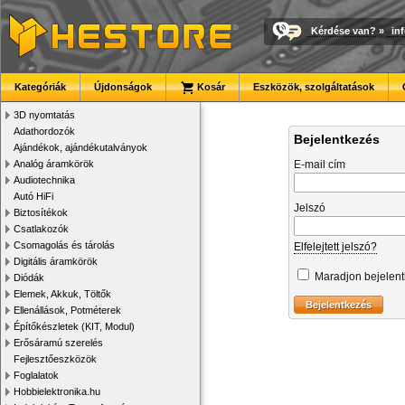
Kérdése van?
»
in
Kategóriák
Újdonságok
Kosár
Eszközök, szolgáltatások
3D nyomtatás
Adathordozók
Bejelentkezés
Ajándékok, ajándékutalványok
Analóg áramkörök
E-mail cím
Audiotechnika
Autó HiFi
Jelszó
Biztosítékok
Csatlakozók
Csomagolás és tárolás
Elfelejtett jelszó?
Digitális áramkörök
Maradjon bejelen
Diódák
Elemek, Akkuk, Töltők
Ellenállások, Potméterek
Építőkészletek (KIT, Modul)
Erősáramú szerelés
Fejlesztőeszközök
Foglalatok
Hobbielektronika.hu