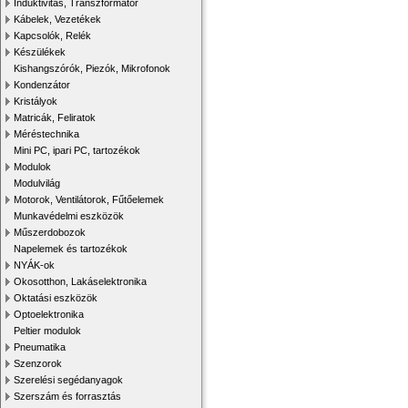
Induktivitás, Transzformátor
Kábelek, Vezetékek
Kapcsolók, Relék
Készülékek
Kishangszórók, Piezók, Mikrofonok
Kondenzátor
Kristályok
Matricák, Feliratok
Méréstechnika
Mini PC, ipari PC, tartozékok
Modulok
Modulvilág
Motorok, Ventilátorok, Fűtőelemek
Munkavédelmi eszközök
Műszerdobozok
Napelemek és tartozékok
NYÁK-ok
Okosotthon, Lakáselektronika
Oktatási eszközök
Optoelektronika
Peltier modulok
Pneumatika
Szenzorok
Szerelési segédanyagok
Szerszám és forrasztás