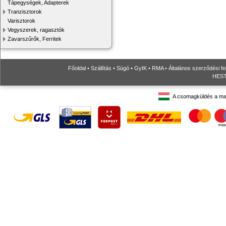
Tápegységek, Adapterek
Tranzisztorok
Varisztorok
Vegyszerek, ragasztók
Zavarszűrők, Ferritek
Főoldal
•
Szállítás
•
Súgó
•
GyIK
•
RMA
•
Általános szerződési fe
HESTO
A csomagküldés a ma