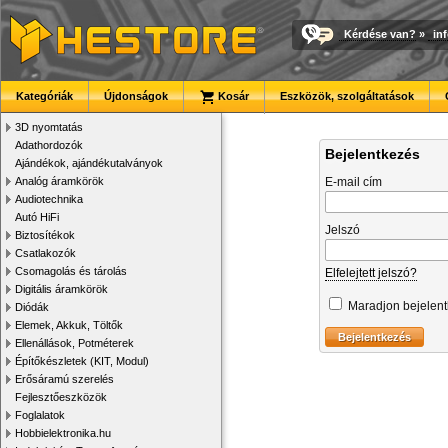
Kérdése van?
»
in
Kategóriák
Újdonságok
Kosár
Eszközök, szolgáltatások
3D nyomtatás
Adathordozók
Bejelentkezés
Ajándékok, ajándékutalványok
Analóg áramkörök
E-mail cím
Audiotechnika
Autó HiFi
Jelszó
Biztosítékok
Csatlakozók
Csomagolás és tárolás
Elfelejtett jelszó?
Digitális áramkörök
Maradjon bejelen
Diódák
Elemek, Akkuk, Töltők
Ellenállások, Potméterek
Építőkészletek (KIT, Modul)
Erősáramú szerelés
Fejlesztőeszközök
Foglalatok
Hobbielektronika.hu