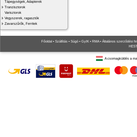
Tápegységek, Adapterek
Tranzisztorok
Varisztorok
Vegyszerek, ragasztók
Zavarszűrők, Ferritek
Főoldal
•
Szállítás
•
Súgó
•
GyIK
•
RMA
•
Általános szerződési fe
HESTO
A csomagküldés a ma