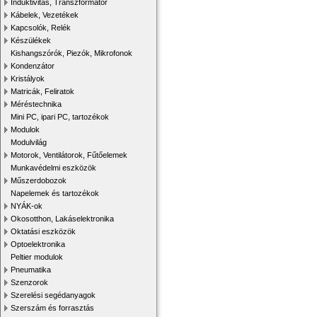
Induktivitás, Transzformátor
Kábelek, Vezetékek
Kapcsolók, Relék
Készülékek
Kishangszórók, Piezók, Mikrofonok
Kondenzátor
Kristályok
Matricák, Feliratok
Méréstechnika
Mini PC, ipari PC, tartozékok
Modulok
Modulvilág
Motorok, Ventilátorok, Fűtőelemek
Munkavédelmi eszközök
Műszerdobozok
Napelemek és tartozékok
NYÁK-ok
Okosotthon, Lakáselektronika
Oktatási eszközök
Optoelektronika
Peltier modulok
Pneumatika
Szenzorok
Szerelési segédanyagok
Szerszám és forrasztás