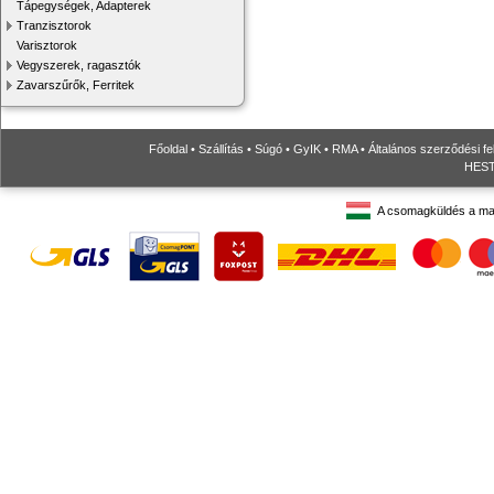
Tápegységek, Adapterek
Tranzisztorok
Varisztorok
Vegyszerek, ragasztók
Zavarszűrők, Ferritek
Főoldal
•
Szállítás
•
Súgó
•
GyIK
•
RMA
•
Általános szerződési fe
HESTO
A csomagküldés a ma