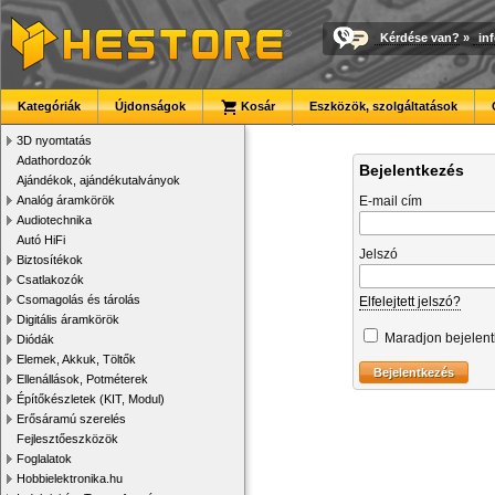
Kérdése van?
»
in
Kategóriák
Újdonságok
Kosár
Eszközök, szolgáltatások
3D nyomtatás
Adathordozók
Bejelentkezés
Ajándékok, ajándékutalványok
Analóg áramkörök
E-mail cím
Audiotechnika
Autó HiFi
Jelszó
Biztosítékok
Csatlakozók
Csomagolás és tárolás
Elfelejtett jelszó?
Digitális áramkörök
Maradjon bejelen
Diódák
Elemek, Akkuk, Töltők
Ellenállások, Potméterek
Építőkészletek (KIT, Modul)
Erősáramú szerelés
Fejlesztőeszközök
Foglalatok
Hobbielektronika.hu