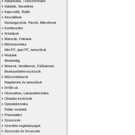
Induktivitás, Transzformátor
Kábelek, Vezetékek
Kapcsolók, Relék
Készülékek
Kishangszórók, Piezók, Mikrofonok
Kondenzátor
Kristályok
Matricák, Feliratok
Méréstechnika
Mini PC, ipari PC, tartozékok
Modulok
Modulvilág
Motorok, Ventilátorok, Fűtőelemek
Munkavédelmi eszközök
Műszerdobozok
Napelemek és tartozékok
NYÁK-ok
Okosotthon, Lakáselektronika
Oktatási eszközök
Optoelektronika
Peltier modulok
Pneumatika
Szenzorok
Szerelési segédanyagok
Szerszám és forrasztás