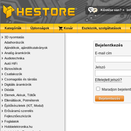
Kérdése van?
»
in
Kategóriák
Újdonságok
Kosár
Eszközök, szolgáltatások
3D nyomtatás
Adathordozók
Bejelentkezés
Ajándékok, ajándékutalványok
Analóg áramkörök
E-mail cím
Audiotechnika
Autó HiFi
Jelszó
Biztosítékok
Csatlakozók
Csomagolás és tárolás
Elfelejtett jelszó?
Digitális áramkörök
Maradjon bejelen
Diódák
Elemek, Akkuk, Töltők
Ellenállások, Potméterek
Építőkészletek (KIT, Modul)
Erősáramú szerelés
Fejlesztőeszközök
Foglalatok
Hobbielektronika.hu