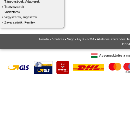
Tápegységek, Adapterek
Tranzisztorok
Varisztorok
Vegyszerek, ragasztók
Zavarszűrők, Ferritek
Főoldal
•
Szállítás
•
Súgó
•
GyIK
•
RMA
•
Általános szerződési fe
HESTO
A csomagküldés a ma