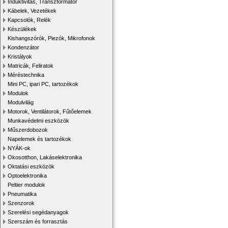
Induktivitás, Transzformátor
Kábelek, Vezetékek
Kapcsolók, Relék
Készülékek
Kishangszórók, Piezók, Mikrofonok
Kondenzátor
Kristályok
Matricák, Feliratok
Méréstechnika
Mini PC, ipari PC, tartozékok
Modulok
Modulvilág
Motorok, Ventilátorok, Fűtőelemek
Munkavédelmi eszközök
Műszerdobozok
Napelemek és tartozékok
NYÁK-ok
Okosotthon, Lakáselektronika
Oktatási eszközök
Optoelektronika
Peltier modulok
Pneumatika
Szenzorok
Szerelési segédanyagok
Szerszám és forrasztás