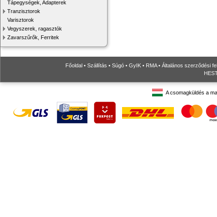
Tápegységek, Adapterek
Tranzisztorok
Varisztorok
Vegyszerek, ragasztók
Zavarszűrők, Ferritek
Főoldal
•
Szállítás
•
Súgó
•
GyIK
•
RMA
•
Általános szerződési fe
HESTO
A csomagküldés a ma