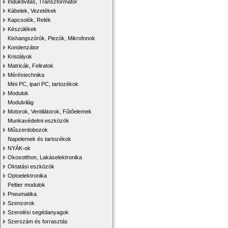
Induktivitás, Transzformátor
Kábelek, Vezetékek
Kapcsolók, Relék
Készülékek
Kishangszórók, Piezók, Mikrofonok
Kondenzátor
Kristályok
Matricák, Feliratok
Méréstechnika
Mini PC, ipari PC, tartozékok
Modulok
Modulvilág
Motorok, Ventilátorok, Fűtőelemek
Munkavédelmi eszközök
Műszerdobozok
Napelemek és tartozékok
NYÁK-ok
Okosotthon, Lakáselektronika
Oktatási eszközök
Optoelektronika
Peltier modulok
Pneumatika
Szenzorok
Szerelési segédanyagok
Szerszám és forrasztás