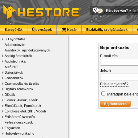
Kérdése van?
»
in
Kategóriák
Újdonságok
Kosár
Eszközök, szolgáltatások
3D nyomtatás
Adathordozók
Bejelentkezés
Ajándékok, ajándékutalványok
Analóg áramkörök
E-mail cím
Audiotechnika
Autó HiFi
Jelszó
Biztosítékok
Csatlakozók
Csomagolás és tárolás
Elfelejtett jelszó?
Digitális áramkörök
Maradjon bejelen
Diódák
Elemek, Akkuk, Töltők
Ellenállások, Potméterek
Építőkészletek (KIT, Modul)
Erősáramú szerelés
Fejlesztőeszközök
Foglalatok
Hobbielektronika.hu