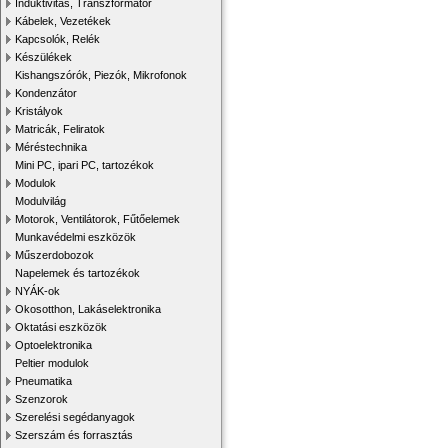
Induktivitás, Transzformátor
Kábelek, Vezetékek
Kapcsolók, Relék
Készülékek
Kishangszórók, Piezók, Mikrofonok
Kondenzátor
Kristályok
Matricák, Feliratok
Méréstechnika
Mini PC, ipari PC, tartozékok
Modulok
Modulvilág
Motorok, Ventilátorok, Fűtőelemek
Munkavédelmi eszközök
Műszerdobozok
Napelemek és tartozékok
NYÁK-ok
Okosotthon, Lakáselektronika
Oktatási eszközök
Optoelektronika
Peltier modulok
Pneumatika
Szenzorok
Szerelési segédanyagok
Szerszám és forrasztás