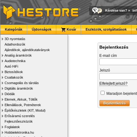
Kérdése van?
»
in
Kategóriák
Újdonságok
Kosár
Eszközök, szolgáltatások
3D nyomtatás
Adathordozók
Bejelentkezés
Ajándékok, ajándékutalványok
Analóg áramkörök
E-mail cím
Audiotechnika
Autó HiFi
Jelszó
Biztosítékok
Csatlakozók
Csomagolás és tárolás
Elfelejtett jelszó?
Digitális áramkörök
Maradjon bejelen
Diódák
Elemek, Akkuk, Töltők
Ellenállások, Potméterek
Építőkészletek (KIT, Modul)
Erősáramú szerelés
Fejlesztőeszközök
Foglalatok
Hobbielektronika.hu