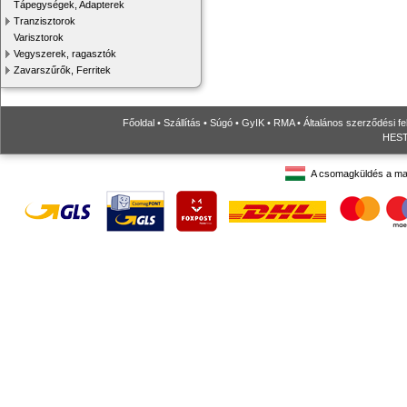
Tápegységek, Adapterek
Tranzisztorok
Varisztorok
Vegyszerek, ragasztók
Zavarszűrők, Ferritek
Főoldal
•
Szállítás
•
Súgó
•
GyIK
•
RMA
•
Általános szerződési fe
HESTO
A csomagküldés a ma