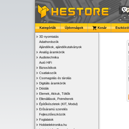
Kategóriák
Újdonságok
Kosár
Eszközök
3D nyomtatás
Adathordozók
Ajándékok, ajándékutalványok
Analóg áramkörök
Audiotechnika
Autó HiFi
Biztosítékok
Csatlakozók
Csomagolás és tárolás
Digitális áramkörök
Diódák
Elemek, Akkuk, Töltők
Ellenállások, Potméterek
Építőkészletek (KIT, Modul)
Erősáramú szerelés
Fejlesztőeszközök
Foglalatok
Hobbielektronika.hu