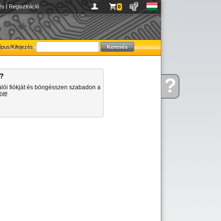
és
|
Regisztráció
0
ípus/Kifejezés:
a?
?
Kérdése
álói fiókját és böngésszen szabadon a
van
tt!