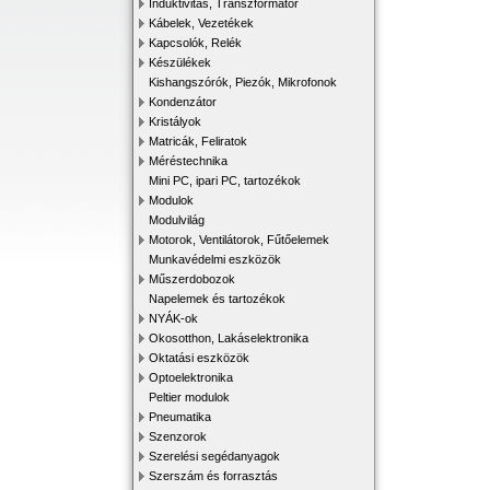
Induktivitás, Transzformátor
Kábelek, Vezetékek
Kapcsolók, Relék
Készülékek
Kishangszórók, Piezók, Mikrofonok
Kondenzátor
Kristályok
Matricák, Feliratok
Méréstechnika
Mini PC, ipari PC, tartozékok
Modulok
Modulvilág
Motorok, Ventilátorok, Fűtőelemek
Munkavédelmi eszközök
Műszerdobozok
Napelemek és tartozékok
NYÁK-ok
Okosotthon, Lakáselektronika
Oktatási eszközök
Optoelektronika
Peltier modulok
Pneumatika
Szenzorok
Szerelési segédanyagok
Szerszám és forrasztás