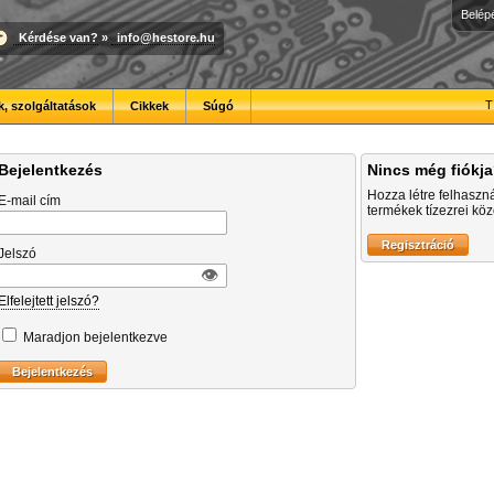
Belép
Kérdése van?
»
info@hestore.hu
T
, szolgáltatások
Cikkek
Súgó
Bejelentkezés
Nincs még fiókj
Hozza létre felhaszn
E-mail cím
termékek tízezrei közö
Jelszó
👁︎
Elfelejtett jelszó?
Maradjon bejelentkezve