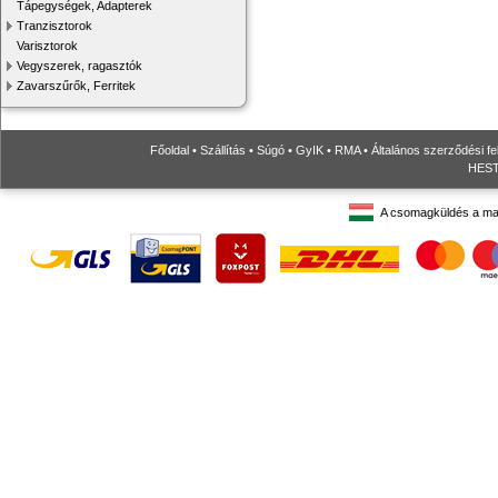
Tápegységek, Adapterek
Tranzisztorok
Varisztorok
Vegyszerek, ragasztók
Zavarszűrők, Ferritek
Főoldal
•
Szállítás
•
Súgó
•
GyIK
•
RMA
•
Általános szerződési fe
HESTO
A csomagküldés a ma