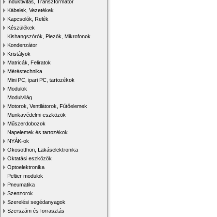
Induktivitás, Transzformátor
Kábelek, Vezetékek
Kapcsolók, Relék
Készülékek
Kishangszórók, Piezók, Mikrofonok
Kondenzátor
Kristályok
Matricák, Feliratok
Méréstechnika
Mini PC, ipari PC, tartozékok
Modulok
Modulvilág
Motorok, Ventilátorok, Fűtőelemek
Munkavédelmi eszközök
Műszerdobozok
Napelemek és tartozékok
NYÁK-ok
Okosotthon, Lakáselektronika
Oktatási eszközök
Optoelektronika
Peltier modulok
Pneumatika
Szenzorok
Szerelési segédanyagok
Szerszám és forrasztás