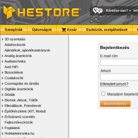
Kérdése van?
»
in
Kategóriák
Újdonságok
Kosár
Eszközök, szolgáltatások
3D nyomtatás
Adathordozók
Bejelentkezés
Ajándékok, ajándékutalványok
Analóg áramkörök
E-mail cím
Audiotechnika
Autó HiFi
Jelszó
Biztosítékok
Csatlakozók
Csomagolás és tárolás
Elfelejtett jelszó?
Digitális áramkörök
Maradjon bejelen
Diódák
Elemek, Akkuk, Töltők
Ellenállások, Potméterek
Építőkészletek (KIT, Modul)
Erősáramú szerelés
Fejlesztőeszközök
Foglalatok
Hobbielektronika.hu