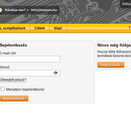
Belép
Kérdése van?
»
info@hestore.hu
T
, szolgáltatások
Cikkek
Súgó
Bejelentkezés
Nincs még fiókj
Hozza létre felhaszn
E-mail cím
termékek tízezrei közö
Jelszó
👁︎
Elfelejtett jelszó?
Maradjon bejelentkezve