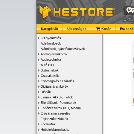
Kategóriák
Újdonságok
Kosár
Eszközök
3D nyomtatás
Adathordozók
Ajándékok, ajándékutalványok
Analóg áramkörök
Audiotechnika
Autó HiFi
Biztosítékok
Csatlakozók
Csomagolás és tárolás
Digitális áramkörök
Diódák
Elemek, Akkuk, Töltők
Ellenállások, Potméterek
Építőkészletek (KIT, Modul)
Erősáramú szerelés
Fejlesztőeszközök
Foglalatok
Hobbielektronika.hu