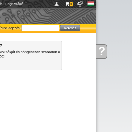
és
|
Regisztráció
0
ípus/Kifejezés:
a?
?
Kérdése
álói fiókját és böngésszen szabadon a
van
tt!