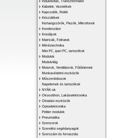
Induktivitás, Transzformátor
Kábelek, Vezetékek
Kapcsolók, Relék
Készülékek
Kishangszórók, Piezók, Mikrofonok
Kondenzátor
Kristályok
Matricák, Feliratok
Méréstechnika
Mini PC, ipari PC, tartozékok
Modulok
Modulvilág
Motorok, Ventilátorok, Fűtőelemek
Munkavédelmi eszközök
Műszerdobozok
Napelemek és tartozékok
NYÁK-ok
Okosotthon, Lakáselektronika
Oktatási eszközök
Optoelektronika
Peltier modulok
Pneumatika
Szenzorok
Szerelési segédanyagok
Szerszám és forrasztás