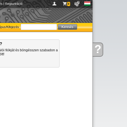
és
|
Regisztráció
0
ípus/Kifejezés:
a?
?
Kérdése
álói fiókját és böngésszen szabadon a
van
tt!