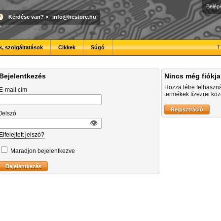
Belép
Kérdése van?
»
info@hestore.hu
T
, szolgáltatások
Cikkek
Súgó
Bejelentkezés
Nincs még fiókj
Hozza létre felhaszn
E-mail cím
termékek tízezrei közö
Jelszó
👁︎
Elfelejtett jelszó?
Maradjon bejelentkezve