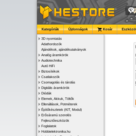
Kategóriák
Újdonságok
Kosár
Eszközök
3D nyomtatás
Adathordozók
Ajándékok, ajándékutalványok
Analóg áramkörök
Audiotechnika
Autó HiFi
Biztosítékok
Csatlakozók
Csomagolás és tárolás
Digitális áramkörök
Diódák
Elemek, Akkuk, Töltők
Ellenállások, Potméterek
Építőkészletek (KIT, Modul)
Erősáramú szerelés
Fejlesztőeszközök
Foglalatok
Hobbielektronika.hu