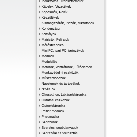
Induktivitás, Transzformátor
Kábelek, Vezetékek
Kapcsolók, Relék
Készülékek
Kishangszórók, Piezók, Mikrofonok
Kondenzátor
Kristályok
Matricák, Feliratok
Méréstechnika
Mini PC, ipari PC, tartozékok
Modulok
Modulvilág
Motorok, Ventilátorok, Fűtőelemek
Munkavédelmi eszközök
Műszerdobozok
Napelemek és tartozékok
NYÁK-ok
Okosotthon, Lakáselektronika
Oktatási eszközök
Optoelektronika
Peltier modulok
Pneumatika
Szenzorok
Szerelési segédanyagok
Szerszám és forrasztás