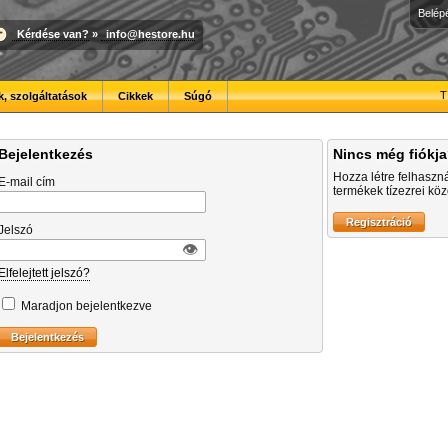
Belép
Kérdése van?
»
info@hestore.hu
T
, szolgáltatások
Cikkek
Súgó
Bejelentkezés
Nincs még fiókj
Hozza létre felhaszn
E-mail cím
termékek tízezrei közö
Jelszó
👁︎
Elfelejtett jelszó?
Maradjon bejelentkezve