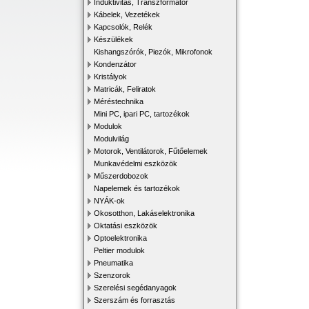
Induktivitás, Transzformátor
Kábelek, Vezetékek
Kapcsolók, Relék
Készülékek
Kishangszórók, Piezók, Mikrofonok
Kondenzátor
Kristályok
Matricák, Feliratok
Méréstechnika
Mini PC, ipari PC, tartozékok
Modulok
Modulvilág
Motorok, Ventilátorok, Fűtőelemek
Munkavédelmi eszközök
Műszerdobozok
Napelemek és tartozékok
NYÁK-ok
Okosotthon, Lakáselektronika
Oktatási eszközök
Optoelektronika
Peltier modulok
Pneumatika
Szenzorok
Szerelési segédanyagok
Szerszám és forrasztás