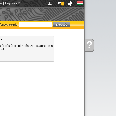
és
|
Regisztráció
0
ípus/Kifejezés:
a?
?
Kérdése
álói fiókját és böngésszen szabadon a
van
tt!