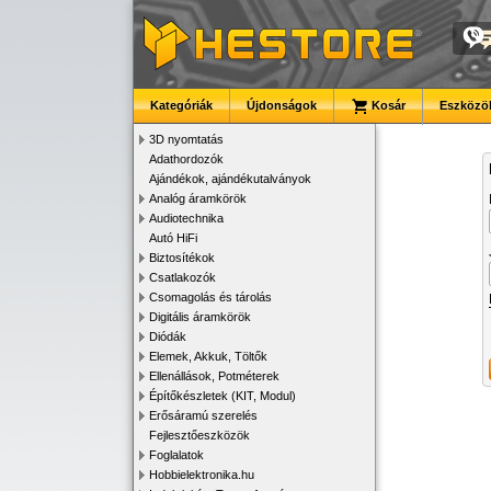
Kategóriák
Újdonságok
Kosár
Eszközök
3D nyomtatás
Adathordozók
Ajándékok, ajándékutalványok
Analóg áramkörök
Audiotechnika
Autó HiFi
Biztosítékok
Csatlakozók
Csomagolás és tárolás
Digitális áramkörök
Diódák
Elemek, Akkuk, Töltők
Ellenállások, Potméterek
Építőkészletek (KIT, Modul)
Erősáramú szerelés
Fejlesztőeszközök
Foglalatok
Hobbielektronika.hu