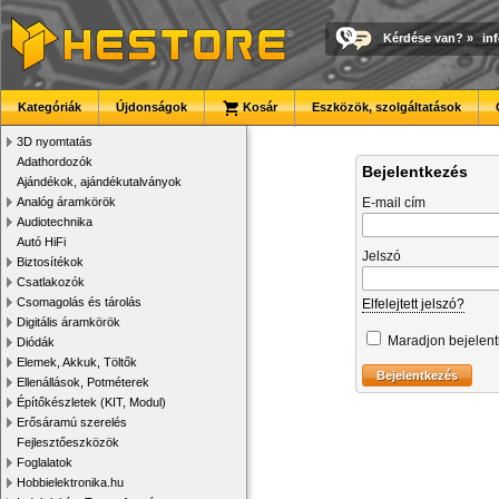
Kérdése van?
»
in
Kategóriák
Újdonságok
Kosár
Eszközök, szolgáltatások
3D nyomtatás
Adathordozók
Bejelentkezés
Ajándékok, ajándékutalványok
Analóg áramkörök
E-mail cím
Audiotechnika
Autó HiFi
Jelszó
Biztosítékok
Csatlakozók
Csomagolás és tárolás
Elfelejtett jelszó?
Digitális áramkörök
Maradjon bejelen
Diódák
Elemek, Akkuk, Töltők
Ellenállások, Potméterek
Építőkészletek (KIT, Modul)
Erősáramú szerelés
Fejlesztőeszközök
Foglalatok
Hobbielektronika.hu