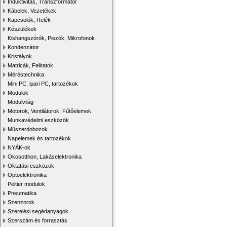
Induktivitás, Transzformátor
Kábelek, Vezetékek
Kapcsolók, Relék
Készülékek
Kishangszórók, Piezók, Mikrofonok
Kondenzátor
Kristályok
Matricák, Feliratok
Méréstechnika
Mini PC, ipari PC, tartozékok
Modulok
Modulvilág
Motorok, Ventilátorok, Fűtőelemek
Munkavédelmi eszközök
Műszerdobozok
Napelemek és tartozékok
NYÁK-ok
Okosotthon, Lakáselektronika
Oktatási eszközök
Optoelektronika
Peltier modulok
Pneumatika
Szenzorok
Szerelési segédanyagok
Szerszám és forrasztás