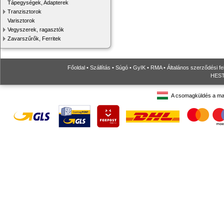
Tápegységek, Adapterek
Tranzisztorok
Varisztorok
Vegyszerek, ragasztók
Zavarszűrők, Ferritek
Főoldal
•
Szállítás
•
Súgó
•
GyIK
•
RMA
•
Általános szerződési fe
HESTO
A csomagküldés a ma