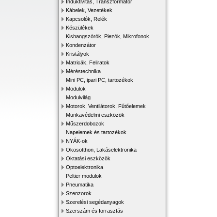
Induktivitás, Transzformátor
Kábelek, Vezetékek
Kapcsolók, Relék
Készülékek
Kishangszórók, Piezók, Mikrofonok
Kondenzátor
Kristályok
Matricák, Feliratok
Méréstechnika
Mini PC, ipari PC, tartozékok
Modulok
Modulvilág
Motorok, Ventilátorok, Fűtőelemek
Munkavédelmi eszközök
Műszerdobozok
Napelemek és tartozékok
NYÁK-ok
Okosotthon, Lakáselektronika
Oktatási eszközök
Optoelektronika
Peltier modulok
Pneumatika
Szenzorok
Szerelési segédanyagok
Szerszám és forrasztás