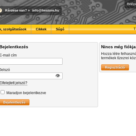
Belép
Kérdése van?
»
info@hestore.hu
T
, szolgáltatások
Cikkek
Súgó
Bejelentkezés
Nincs még fiókj
Hozza létre felhaszn
E-mail cím
termékek tízezrei közö
Jelszó
👁︎
Elfelejtett jelszó?
Maradjon bejelentkezve