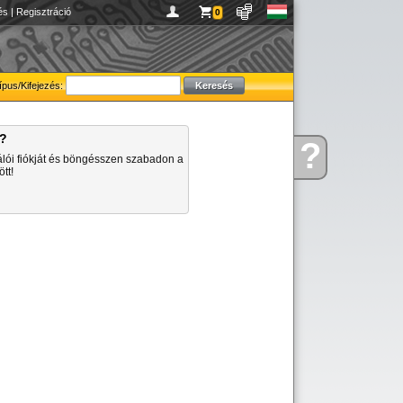
és
|
Regisztráció
0
ípus/Kifejezés:
a?
?
Kérdése
álói fiókját és böngésszen szabadon a
van
tt!