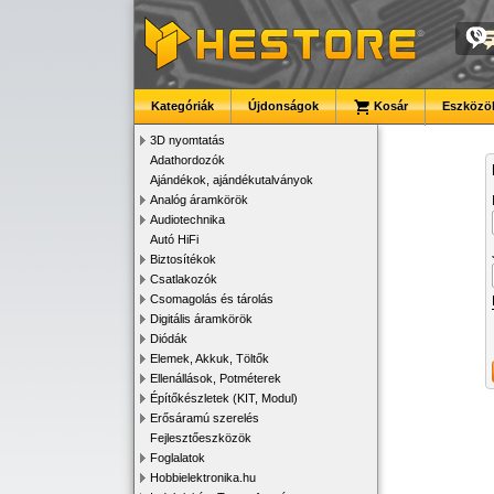
Kategóriák
Újdonságok
Kosár
Eszközök
3D nyomtatás
Adathordozók
Ajándékok, ajándékutalványok
Analóg áramkörök
Audiotechnika
Autó HiFi
Biztosítékok
Csatlakozók
Csomagolás és tárolás
Digitális áramkörök
Diódák
Elemek, Akkuk, Töltők
Ellenállások, Potméterek
Építőkészletek (KIT, Modul)
Erősáramú szerelés
Fejlesztőeszközök
Foglalatok
Hobbielektronika.hu