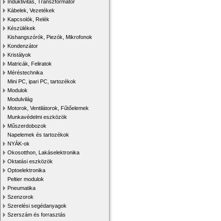
Induktivitás, Transzformátor
Kábelek, Vezetékek
Kapcsolók, Relék
Készülékek
Kishangszórók, Piezók, Mikrofonok
Kondenzátor
Kristályok
Matricák, Feliratok
Méréstechnika
Mini PC, ipari PC, tartozékok
Modulok
Modulvilág
Motorok, Ventilátorok, Fűtőelemek
Munkavédelmi eszközök
Műszerdobozok
Napelemek és tartozékok
NYÁK-ok
Okosotthon, Lakáselektronika
Oktatási eszközök
Optoelektronika
Peltier modulok
Pneumatika
Szenzorok
Szerelési segédanyagok
Szerszám és forrasztás