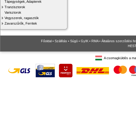
Tápegységek, Adapterek
Tranzisztorok
Varisztorok
Vegyszerek, ragasztók
Zavarszűrők, Ferritek
Főoldal
•
Szállítás
•
Súgó
•
GyIK
•
RMA
•
Általános szerződési fe
HESTO
A csomagküldés a ma