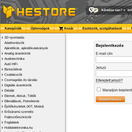
Kérdése van?
»
in
Kategóriák
Újdonságok
Kosár
Eszközök, szolgáltatások
3D nyomtatás
Adathordozók
Bejelentkezés
Ajándékok, ajándékutalványok
Analóg áramkörök
E-mail cím
Audiotechnika
Autó HiFi
Jelszó
Biztosítékok
Csatlakozók
Csomagolás és tárolás
Elfelejtett jelszó?
Digitális áramkörök
Maradjon bejelen
Diódák
Elemek, Akkuk, Töltők
Ellenállások, Potméterek
Építőkészletek (KIT, Modul)
Erősáramú szerelés
Fejlesztőeszközök
Foglalatok
Hobbielektronika.hu